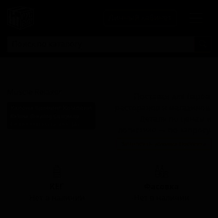
Личный кабинет
Масл Релаксер
Muscle Relaxer
Поставки для баров,
ресторанов и магазинов.
Калона Бревинг Компани
Kalona Brewing Company
Детали по ценам и
United States (Kalona, IA)
логистике — по запросу.
Стиль: Бельгийский
Запросить условия поставки
трипель
КЕГ
Фасовка
Нет в наличии
Нет в наличии