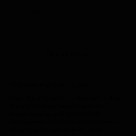
ABV
IBU
9.0
-
Описание вкуса и стиля
Пиво Muscle Relaxer от пивоварни Kalona
Brewing Company, расположенной в
городе Калона, штат Айова, США,
представляет собой траппистский эль в
стиле бельгийский трипель. Этот