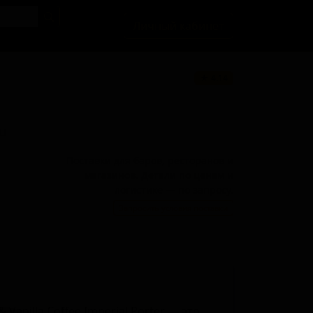
Личный кабинет
★ 4.14
BU
Поставки для баров, ресторанов и
магазинов. Детали по ценам и
логистике — по запросу.
Запросить условия поставки
 Vanilla Coffee Imperial Porter — это