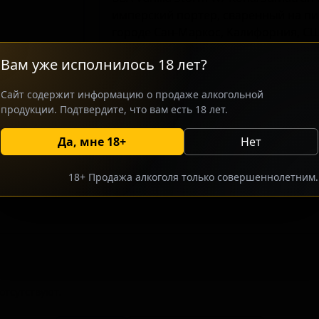
имперский портер, сваренный на пи
городе Сан-Маркос, Калифорния, СШ
крафтового пива, ориентированног
Вам уже исполнилось 18 лет?
выдержанных стилей. В производств
под бурбона, что придаёт напитку 
Сайт содержит информацию о продаже алкогольной
оттенки. Сочетание кофе сортов Кон
продукции. Подтвердите, что вам есть 18 лет.
ванили создаёт многослойный вкусо
отличительной чертой этого портер
Да, мне 18+
Нет
18+ Продажа алкоголя только совершеннолетним.
росить оптовый прайс
Разместить оптовое предлож
тсутствуют.