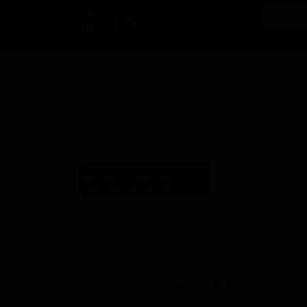
РусБир
B2B-маркетплейс
О нас
Ка
ББА Ваниль Шторм В/ Кона/
Суматран И Ваниль Кофе
Империал Портер
BBA Vanilla Storm W/ Kona/Sumatran & Vanilla Co
Imperial Porter
Рип Куррент Бревинг Компани
Rip Current Brewing Company
United States (San Marcos, CA)
Стиль: Имперский портер