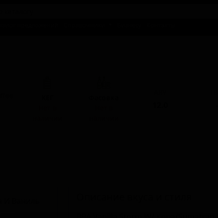
талог предложений
Справочники
Бизнесу
Контакты
ABV
I
ffee
КЕГ
Фасовка
12.0
-
Нет в
Нет в
наличии
наличии
Описание вкуса и стиля
BBA Vanilla Storm W/ Kona/Sumatran &