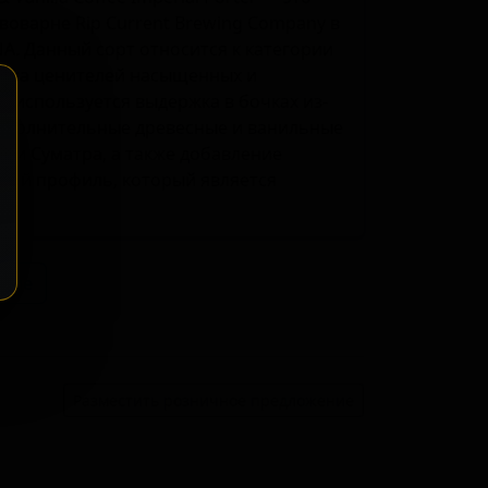
воварне Rip Current Brewing Company в
А. Данный сорт относится к категории
о на ценителей насыщенных и
е используется выдержка в бочках из-
дополнительные древесные и ванильные
а и Суматра, а также добавление
вой профиль, который является
а.
ение
Разместить розничное предложение