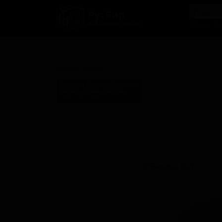
РусБир
B2B-маркетплейс
О нас
Ка
Виллис Вит
Willie's Wheat
Келовна Бревинг Компани
Kelowna Brewing Company
Canada (Kelowna, BC)
Стиль: Пшеничное пиво - Хефевайцен