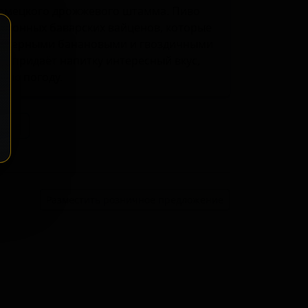
немецкого дрожжевого штамма. Пиво
ционных баварских вайценов, которые
рактерными банановыми и гвоздичными
а придаёт напитку интересный вкус,
лую погоду.
ение
Разместить розничное предложение