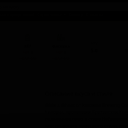
талог предложений
Справочники
Бизнесу
Контакты
ABV
I
КЕГ
Фасовка
5.0
1
Нет в
Нет в
наличии
наличии
Описание вкуса и стиля
Willie's Wheat от Kelowna Brewing 
Келоуна, провинция Британская Кол
пшеничное пиво в стиле Hefeweizen
классического немецкого стиля, пр