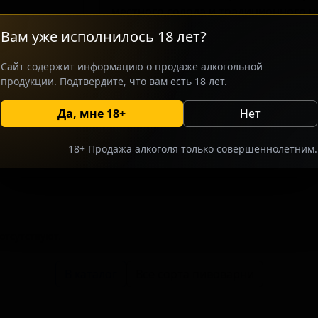
местного солода и традиционного 
ориентировано на любителей тради
Вам уже исполнилось 18 лет?
ценят сбалансированный вкус с ха
нотами. Применение местного солод
Сайт содержит информацию о продаже алкогольной
который хорошо раскрывается в тёп
продукции. Подтвердите, что вам есть 18 лет.
Да, мне 18+
Нет
росить оптовый прайс
Разместить оптовое предлож
18+ Продажа алкоголя только совершеннолетним.
тсутствуют.
В каталог
Все сорта пивоварни