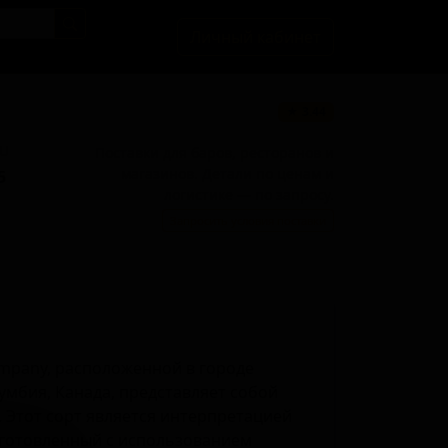
Личный кабинет
★ 3.44
BU
Поставки для баров, ресторанов и
магазинов. Детали по ценам и
5
логистике — по запросу.
Запросить условия поставки
Company, расположенной в городе
умбия, Канада, представляет собой
. Этот сорт является интерпретацией
иготовленный с использованием