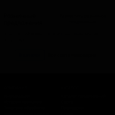
Розничные
Разместить розничное
предложения
предложение
В настоящий момент розничные предложения
отсутствуют.
В каталог
Все сорта пивоварни
КОМПАНИЯ
КАТАЛОГ
Информация
Каталог предложений
История компании
Сорта
Политика обработки
Пивоварни
персональных данных
Стили