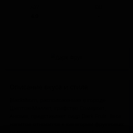
ABV
IBU
4.0
-
Описание вкуса и стиля
Blackthorn, расположенная в городе
Шептон-Маллет, графство Сомерсет,
Англия, представляет сидр Dark Fruit. Этот
напиток относится к категории фруктовых
сидров, созданных на основе яблочного