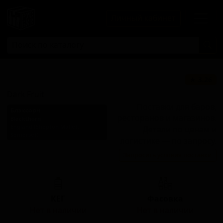
Личный кабинет
Дарк Фрут
★ 3.26
Dark Fruit
Поставки для баров,
Блэксорн
ресторанов и магазинов.
Blackthorn
England (Shepton Mallet,
Детали по ценам и
Somerset)
логистике — по запросу.
Стиль: Сидр с другими
Запросить условия поставки
фруктами
КЕГ
Фасовка
Нет в наличии
Нет в наличии