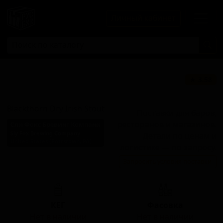
Личный кабинет
Блэкторн Драй
★ 3.58
Айриш Стаут
Blackthorn Dry Irish Stout
Поставки для баров,
ресторанов и магазинов.
Сли Фокс Бревинг Компани
Sly Fox Brewing Company
Детали по ценам и
United States (Pottstown, PA)
логистике — по запросу.
Стиль: Ирландский сухой
Запросить условия поставки
стаут
КЕГ
Фасовка
Нет в наличии
Нет в наличии