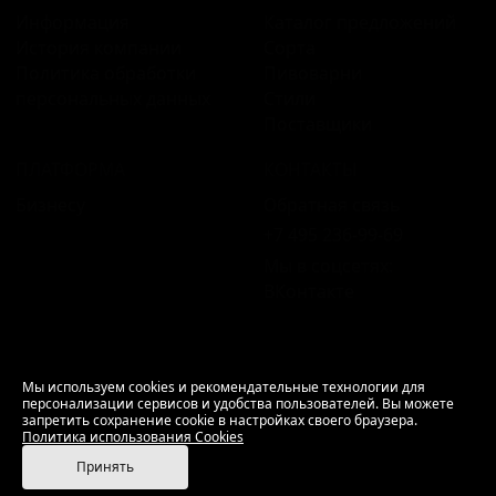
Информация
Каталог предложений
История компании
Сорта
Политика обработки
Пивоварни
персональных данных
Стили
Поставщики
ПЛАТФОРМА
КОНТАКТЫ
Бизнесу
Обратная связь
+7 495 236‑99‑69
Мы в соцсетях:
ВКонтакте
18+ Продажа алкоголя только совершеннолетним.
Мы используем cookies и рекомендательные технологии для
персонализации сервисов и удобства пользователей. Вы можете
РусБир © 2006–2026.
запретить сохранение cookie в настройках своего браузера.
Используем cookies.
Политика использования
Политика использования Cookies
Cookies
Принять