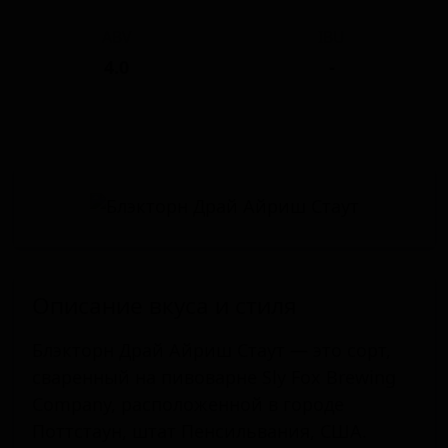
ABV
IBU
4.0
-
Описание вкуса и стиля
Блэкторн Драй Айриш Стаут — это сорт,
сваренный на пивоварне Sly Fox Brewing
Company, расположенной в городе
Поттстаун, штат Пенсильвания, США.