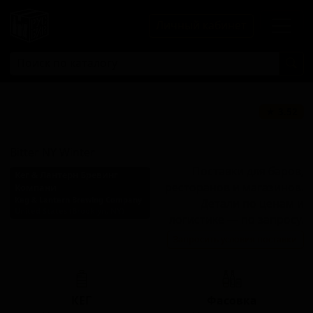
Личный кабинет
Биттер НЙ
★ 3.52
Винтер
Bitter NY Winter
Поставки для баров,
Кег & Лантерн Бревинг
ресторанов и магазинов.
Компани
Keg & Lantern Brewing Company
Детали по ценам и
United States (Brooklyn, NY)
логистике — по запросу.
Стиль: Американский
Запросить условия поставки
янтарный лагер
КЕГ
Фасовка