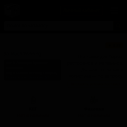
Личный кабинет
Со Мач Виннинг
★ 3.88
So Much Winning
Поставки для баров,
ресторанов и магазинов.
Кег & Лантерн Бревинг
Компани
Детали по ценам и
Keg & Lantern Brewing Company
логистике — по запросу.
United States (Brooklyn, NY)
Запросить условия поставки
Стиль: Американский IPA
КЕГ
Фасовка
Нет в наличии
Нет в наличии