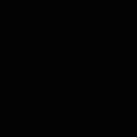
ABV
IBU
6.0
-
Описание вкуса и стиля
Пивоварня Keg & Lantern Brewing
Company, расположенная в Бруклине,
штат Нью-Йорк, США, предлагает сорт So
Much Winning, относящийся к стилю
American IPA. Это крафтовое пиво,