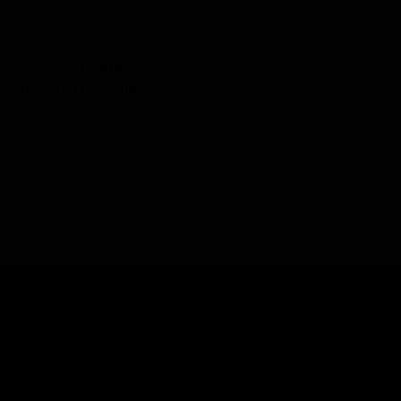
Розничные
Разместить розничное
предложения
предложение
В настоящий момент розничные предложения
отсутствуют.
В каталог
Все сорта пивоварни
КОМПАНИЯ
КАТАЛОГ
Информация
Каталог предложений
История компании
Сорта
Политика обработки
Пивоварни