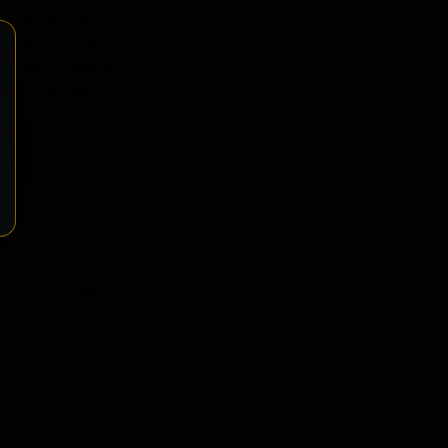
во ориентировано на ценителей
щий и питкий дневной эль. Пиво
выраженным ароматом цитрусовых и
го достойным представителем своего
ение
Разместить розничное предложение