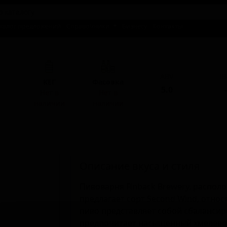
талог предложений
Справочники
Бизнесу
Контакты
ABV
I
КЕГ
Фасовка
5.0
-
Нет в
Нет в
наличии
наличии
Описание вкуса и стиля
Пивоварня Finback Brewery, распол
предлагает сорт Second Wind, относ
пиво представляет собой сбалансиро
предпочитает насыщенный хмелевой