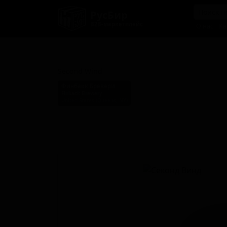
РусБир
B2B-маркетплейс
О нас
Ка
Секонд Винд
Second Wind
Финбакк Бревери
Finback Brewery
United States (Queens, NY)
Стиль: Сессионный IPA