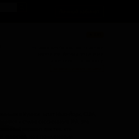
Личный кабинет
★ 3.91
BU
Поставки для баров, ресторанов и
магазинов. Детали по ценам и
логистике — по запросу.
Запросить условия поставки
оженная в Куинсе, штат Нью-Йорк, США,
ящийся к стилю сессионного IPA. Это
ванный вариант для тех, кто
 характер, но с пониженным