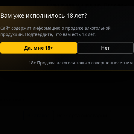
содержанием алкоголя. Производст
крафтовых сортов, ищущих освежаю
Вам уже исполнилось 18 лет?
отличается сдержанной горечью и 
тропических фруктов, что делает е
Сайт содержит информацию о продаже алкогольной
стиля.
продукции. Подтвердите, что вам есть 18 лет.
Да, мне 18+
Нет
росить оптовый прайс
Разместить оптовое предлож
18+ Продажа алкоголя только совершеннолетним.
тсутствуют.
В каталог
Все сорта пивоварни