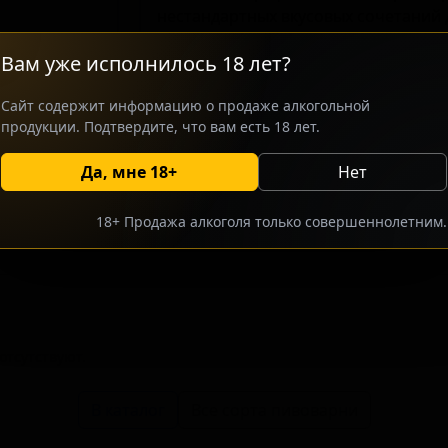
нестандартных вкусовых сочетаний
сортов. Использование перца хабан
Вам уже исполнилось 18 лет?
отчетливую остроту, которая дополн
солодовую основу. Вкусовая палитра
Сайт содержит информацию о продаже алкогольной
горечи и согревающей пряности, ч
продукции. Подтвердите, что вам есть 18 лет.
представителем своего стиля.
Да, мне 18+
Нет
росить оптовый прайс
Разместить оптовое предлож
18+ Продажа алкоголя только совершеннолетним.
тсутствуют.
В каталог
Все сорта пивоварни