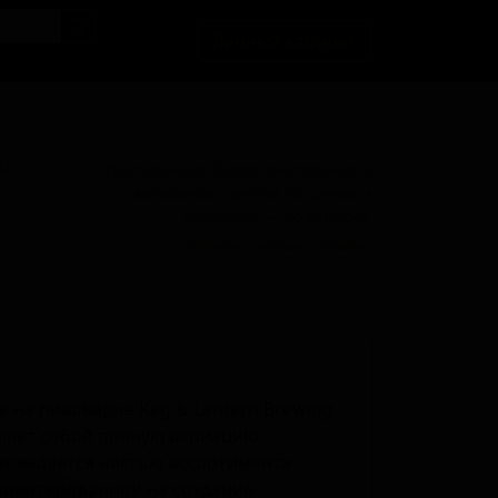
Личный кабинет
BU
Поставки для баров, ресторанов и
магазинов. Детали по ценам и
логистике — по запросу.
Запросить условия поставки
е на пивоварне Keg & Lantern Brewing
вляет собой пряную вариацию
орт является частью ассортимента
риентированной на создание