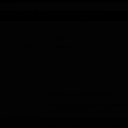
талог предложений
Справочники
Бизнесу
Контакты
ABV
I
КЕГ
Фасовка
5.0
-
Нет в
Нет в
наличии
наличии
Описание вкуса и стиля
Пиво Habanero Golden Ale, сваренно
Company в Бруклине, США, предста
классического светлого эля. Этот с
локальной крафтовой пивоварни, о