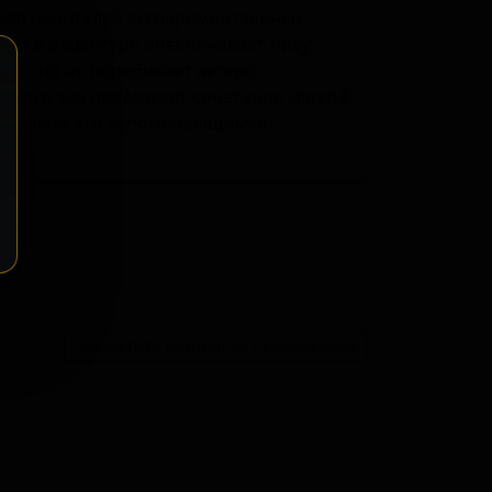
 для ценителей экспериментальных
еро в рецептуре обеспечивает пиву
яет, но не перебивает легкую
 этого эля предлагает сочетание мягкой
то делает его запоминающимся
ение
Разместить розничное предложение