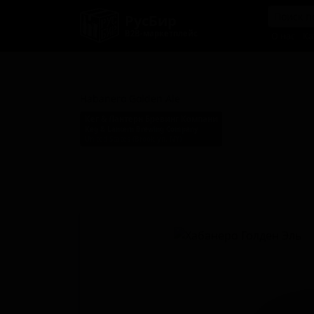
РусБир
B2B-маркетплейс
О нас
Ка
Хабанеро Голден Эль
Habanero Golden Ale
Кег & Лантерн Бревинг Компани
Keg & Lantern Brewing Company
United States (Brooklyn, NY)
Стиль: Блонд эль