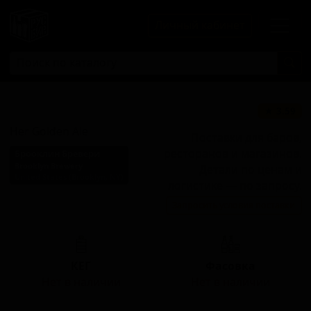
Личный кабинет
Хер Голден Эль
★ 3.59
Her Golden Ale
Поставки для баров,
ресторанов и магазинов.
Брооклин Бревери
Brooklyn Brewery
Детали по ценам и
United States (Brooklyn, NY)
логистике — по запросу.
Стиль: Новоанглийский
Запросить условия поставки
пейл-эль (Хейзи IPA)
КЕГ
Фасовка
Нет в наличии
Нет в наличии