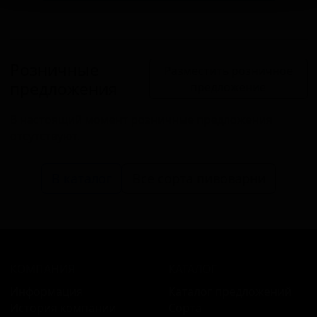
Розничные
Разместить розничное
предложения
предложение
В настоящий момент розничные предложения
отсутствуют.
В каталог
Все сорта пивоварни
КОМПАНИЯ
КАТАЛОГ
Информация
Каталог предложений
История компании
Сорта