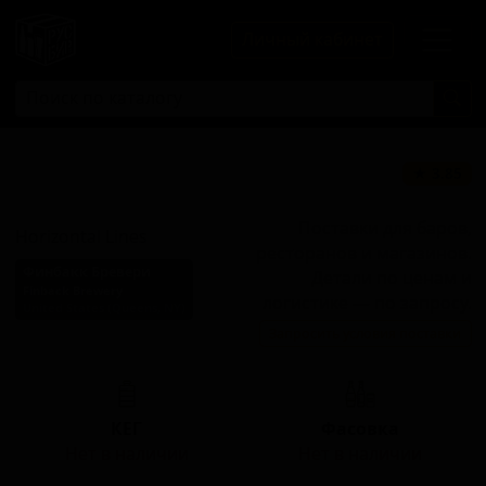
Личный кабинет
Горизонтальные
★ 3.85
Линии
Поставки для баров,
Horizontal Lines
ресторанов и магазинов.
Финбакк Бревери
Детали по ценам и
Finback Brewery
логистике — по запросу.
United States (Queens, NY)
Запросить условия поставки
Стиль: Пильзнер - прочие
КЕГ
Фасовка
Нет в наличии
Нет в наличии