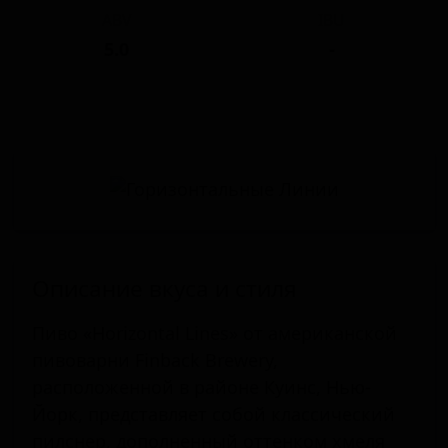
ABV
IBU
5.0
-
Описание вкуса и стиля
Пиво «Horizontal Lines» от американской
пивоварни Finback Brewery,
расположенной в районе Куинс, Нью-
Йорк, представляет собой классический
пилснер, дополненный оттенком хмеля