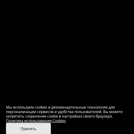
Информация
Каталог предложений
История компании
Сорта
Политика обработки
Пивоварни
персональных данных
Стили
Поставщики
ПЛАТФОРМА
КОНТАКТЫ
Бизнесу
Обратная связь
+7 495 236‑99‑69
Мы в соцсетях:
ВКонтакте
18+ Продажа алкоголя только совершеннолетним.
Мы используем cookies и рекомендательные технологии для
персонализации сервисов и удобства пользователей. Вы можете
РусБир © 2006–2026.
запретить сохранение cookie в настройках своего браузера.
Используем cookies.
Политика использования
Политика использования Cookies
Cookies
Принять