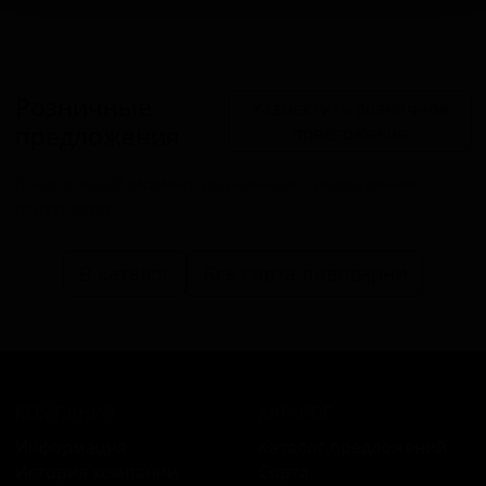
Розничные
Разместить розничное
предложения
предложение
В настоящий момент розничные предложения
отсутствуют.
В каталог
Все сорта пивоварни
КОМПАНИЯ
КАТАЛОГ
Информация
Каталог предложений
История компании
Сорта