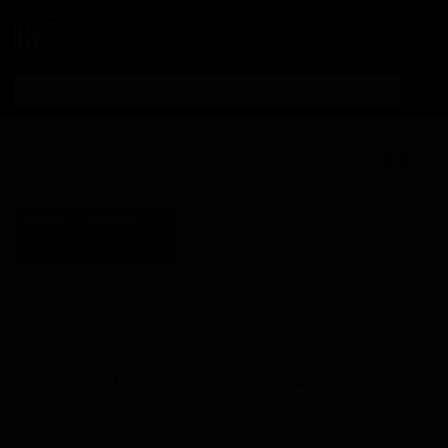
Личный кабинет
Сайнс Оф Лайф
★ 4.11
Signs of Life
Поставки для баров,
ресторанов и магазинов.
Финбакк Бревери
Finback Brewery
Детали по ценам и
United States (Queens, NY)
логистике — по запросу.
Стиль: Нью-Ингленд IPA
Запросить условия поставки
(Хейзи IPA)
КЕГ
Фасовка
Нет в наличии
Нет в наличии