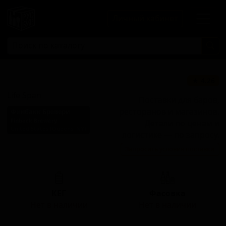
Личный кабинет
Лайф Спэн
★ 4.26
Life Span
Поставки для баров,
ресторанов и магазинов.
Финбакк Бревери
Finback Brewery
Детали по ценам и
United States (Queens, NY)
логистике — по запросу.
Стиль: Имперский /
Запросить условия поставки
двойной NEIPA / хейзи IPA
КЕГ
Фасовка
Нет в наличии
Нет в наличии