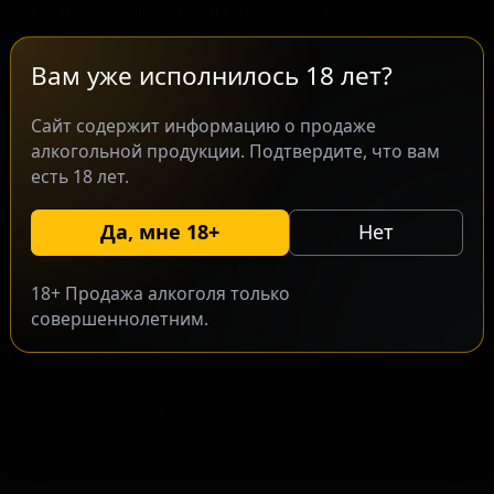
интенсивно охмелённых сортов.
Позиционирование пивоварни
ориентировано на региональный рынок,
Вам уже исполнилось 18 лет?
но также ценится среди любителей
Сайт содержит информацию о продаже
хмелевых экспериментов за пределами
алкогольной продукции. Подтвердите, что вам
штата. Вкусовая палитра строится на
есть 18 лет.
комбинации нескольких сортов хмеля,
формирующих сбалансированный
Да, мне 18+
Нет
профиль с оттенками тропических
фруктов и цитрусовых.
18+ Продажа алкоголя только
совершеннолетним.
Запросить оптовый прайс
Разместить оптовое предложение