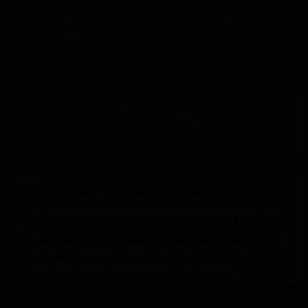
ABV
IBU
9.0
-
Описание вкуса и стиля
Finback Brewery, расположенная в Куинсе,
Нью-Йорк, США, выпускает сорт Life Span
в стиле Imperial New England IPA. Это
крафтовое пиво с плотной мутной
текстурой, созданное для поклонников