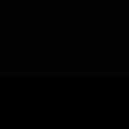
Розничные
Разместить розничное
предложения
предложение
В настоящий момент розничные предложения
отсутствуют.
В каталог
Все сорта пивоварни
КОМПАНИЯ
КАТАЛОГ
Информация
Каталог предложений
История компании
Сорта
Политика обработки
Пивоварни
персональных данных
Стили