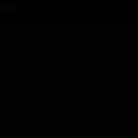
Личный кабинет
★ 3.87
BU
Поставки для баров, ресторанов и
магазинов. Детали по ценам и
логистике — по запросу.
Запросить условия поставки
ompany, расположенная в Бруклине,
Hazed N Confused, относящийся к
то крафтовое пиво, ориентированное на
ртов, с достаточно высокой