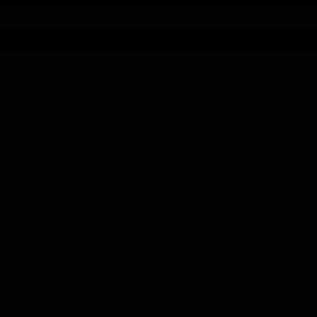
талог предложений
Справочники
Бизнесу
Контакты
ABV
I
КЕГ
Фасовка
8.0
-
Нет в
Нет в
наличии
наличии
Описание вкуса и стиля
Пивоварня Keg & Lantern Brewing C
Нью-Йорк, США, представляет сорт 
категории имперского (дабл) IPA. Э
ценителей насыщенных хмелевых со