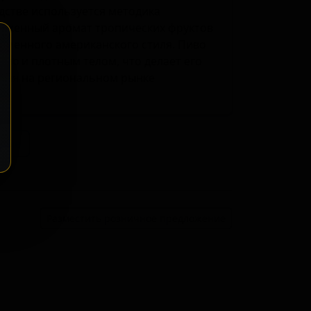
дстве используется методика
аженный аромат тропических фруктов
ременного американского стиля. Пиво
ью и плотным телом, что делает его
тиля на региональном рынке
ение
Разместить розничное предложение