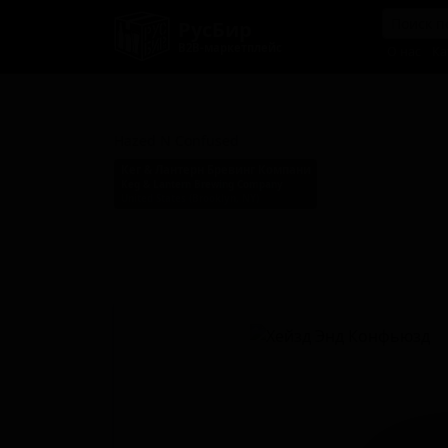
РусБир
B2B-маркетплейс
О нас
Ка
Хейзд Энд Конфьюзд
Hazed N Confused
Кег & Лантерн Бревинг Компани
Keg & Lantern Brewing Company
United States (Brooklyn, NY)
Стиль: Имперский IPA