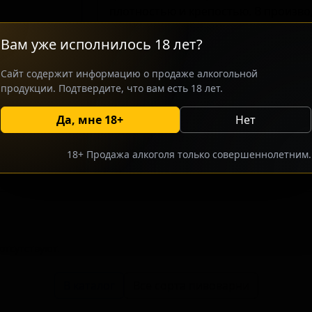
плотностью и крепостью. В произво
охмеления, придающая напитку выр
Вам уже исполнилось 18 лет?
и цитрусовых, характерный для сов
отличается сбалансированной гореч
Сайт содержит информацию о продаже алкогольной
заметным представителем своего с
продукции. Подтвердите, что вам есть 18 лет.
крафтового пива.
Да, мне 18+
Нет
росить оптовый прайс
Разместить оптовое предлож
18+ Продажа алкоголя только совершеннолетним.
тсутствуют.
В каталог
Все сорта пивоварни