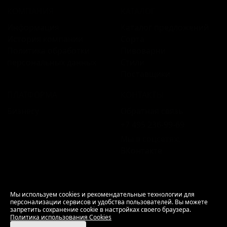
КОМПАНИЯ
КАТАЛОГ
Информация
Каталог предложений
История компании
Сорта
Политика обработки
Пивоварни
персональных данных
Стили
Поставщики
ПЛАТФОРМА
КОНТАКТЫ
Бизнесу
Обратная связь
+7 495 236‑99‑69
Мы в соцсетях:
ВКонтакте
18+ Продажа алкоголя только совершеннолетним.
Мы используем cookies и рекомендательные технологии для
персонализации сервисов и удобства пользователей. Вы можете
РусБир © 2006–2026.
запретить сохранение cookie в настройках своего браузера.
Используем cookies.
Политика использования
Политика использования Cookies