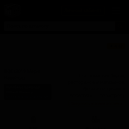
Личный кабинет
БиКьюИ (2019
★ 4.42
Мейпл
Хейзелнат)
BQE (2019 Maple
Поставки для баров,
Hazelnut)
ресторанов и магазинов.
Финбакк Бревери
Детали по ценам и
Finback Brewery
логистике — по запросу.
United States (Queens, NY)
Запросить условия поставки
Стиль: Имперский стаут
КЕГ
Фасовка