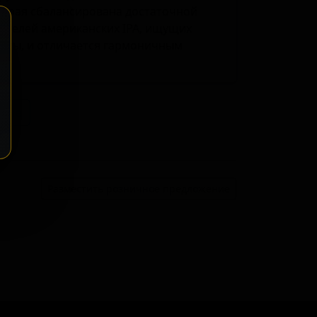
оторая сбалансирована достаточной
ителей американских IPA, ищущих
анты, и отличается гармоничным
ение
Разместить розничное предложение