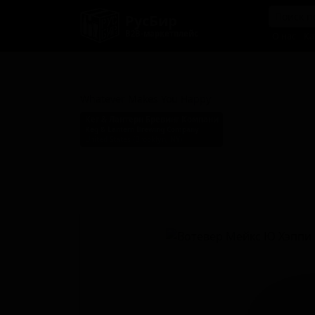
РусБир
B2B-маркетплейс
О нас
Ка
Вотевер Мейкс Ю Хэппи
Whatever Makes You Happy
Кег & Лантерн Бревинг Компани
Keg & Lantern Brewing Company
United States (Brooklyn, NY)
Стиль: Американский IPA