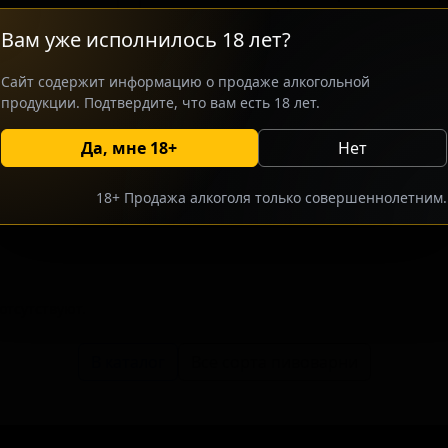
Вкус характеризуется мягкостью, к
Вам уже исполнилось 18 лет?
горечью. Сорт ориентирован на цен
хмелевые, но при этом питкие вари
Сайт содержит информацию о продаже алкогольной
сочетанием сладости и горечи.
продукции. Подтвердите, что вам есть 18 лет.
Да, мне 18+
Нет
росить оптовый прайс
Разместить оптовое предлож
18+ Продажа алкоголя только совершеннолетним.
тсутствуют.
В каталог
Все сорта пивоварни