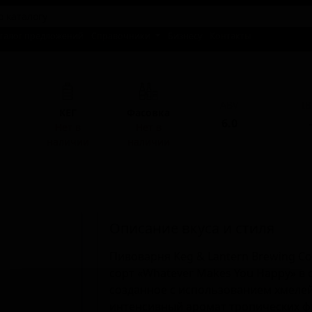
талог предложений
Справочники
Бизнесу
Контакты
ABV
I
КЕГ
Фасовка
6.0
-
Нет в
Нет в
наличии
наличии
Описание вкуса и стиля
Пивоварня Keg & Lantern Brewing C
сорт «Whatever Makes You Happy» в с
созданное с использованием хмелей 
интенсивный аромат тропических фр