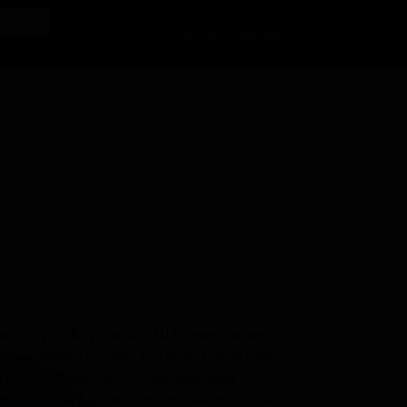
Личный кабинет
BU
Поставки для баров, ресторанов и
магазинов. Детали по ценам и
логистике — по запросу.
Запросить условия поставки
ompany из Бруклина, США, предлагает
тиле American IPA. Это крафтовое пиво,
Citra и Equinox, что придаёт ему
уктов и ягод с лёгким оттенком сосны.