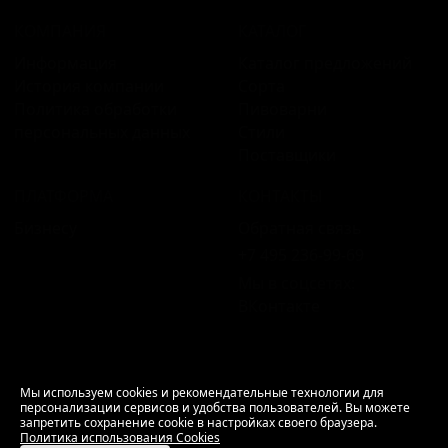
КОМПАНИЯ
КАТАЛОГ
Информация
Каталог предложений
История компании
Сорта
Политика обработки
Пивоварни
персональных данных
Стили
Поставщики
ПЛАТФОРМА
КОНТАКТЫ
Бизнесу
Обратная связь
+7 495 236‑99‑69
Мы в соцсетях:
ВКонтакте
18+ Продажа алкоголя только совершеннолетним.
Мы используем cookies и рекомендательные технологии для
персонализации сервисов и удобства пользователей. Вы можете
РусБир © 2006–2026.
запретить сохранение cookie в настройках своего браузера.
Используем cookies.
Политика использования
Политика использования Cookies