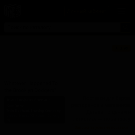
Личный кабинет
Вотевер
★ 3.99
Хеппенед Ту Зе
Бруклин
Доджерс
Whatever Happened To
the Brooklyn Dodgers?
Поставки для баров,
Твин Елефант Бревинг
ресторанов и магазинов.
Компани
Twin Elephant Brewing Company
Детали по ценам и
United States (Chatham Borough,
логистике — по запросу.
NJ)
Запросить условия поставки
Стиль: Американский IPA