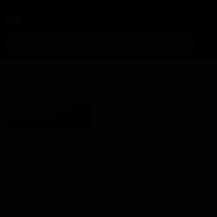
Личный кабинет
Хоппи Блэк
Поставки для баров,
Hoppy Black
ресторанов и магазинов.
Брооклин Бревери
Детали по ценам и
Brooklyn Brewery
логистике — по запросу.
United States (Brooklyn, NY)
Запросить условия поставки
Стиль: Чёрный IPA
КЕГ
Фасовка
Нет в наличии
Нет в наличии
ABV
IBU