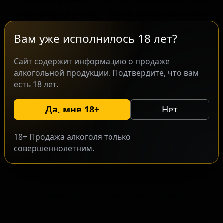
солодовую основу с тремя американскими
хмелями, которые придают напитку
Вам уже исполнилось 18 лет?
цитрусовые, хвойные и цветочные
оттенки. В процессе варки используются
Сайт содержит информацию о продаже
семена кориандра, усиливающие
алкогольной продукции. Подтвердите, что вам
восприятие цитрусовых нот, что делает
есть 18 лет.
вкус более многогранным. Данное пиво
ориентировано на ценителей крафтовых
Да, мне 18+
Нет
сортов, которые ищут сбалансированное
сочетание хмеля и пряностей.
18+ Продажа алкоголя только
совершеннолетним.
Запросить оптовый прайс
Разместить оптовое предложение