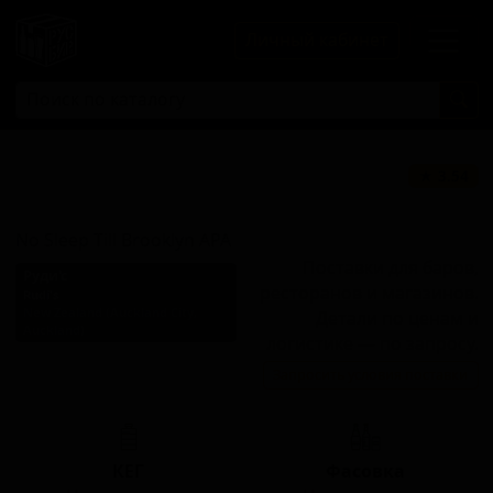
Личный кабинет
Но Слип Тилл
★ 3.54
Бруклин АПА
No Sleep Till Brooklyn APA
Поставки для баров,
Руди'с
ресторанов и магазинов.
Rudi's
New Zealand (Auckland City,
Детали по ценам и
Auckland)
логистике — по запросу.
Стиль: Американский пейл-
Запросить условия поставки
эль
КЕГ
Фасовка