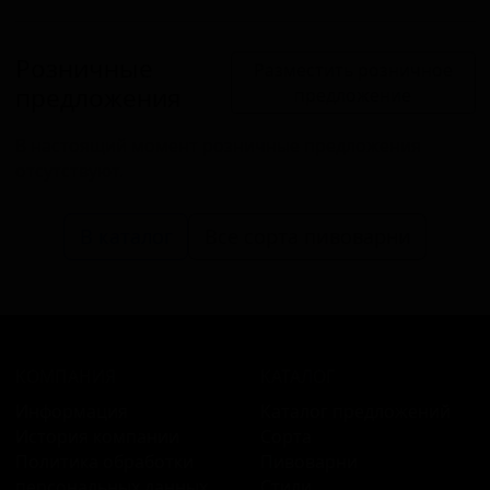
Розничные
Разместить розничное
предложения
предложение
В настоящий момент розничные предложения
отсутствуют.
В каталог
Все сорта пивоварни
КОМПАНИЯ
КАТАЛОГ
Информация
Каталог предложений
История компании
Сорта
Политика обработки
Пивоварни
персональных данных
Стили