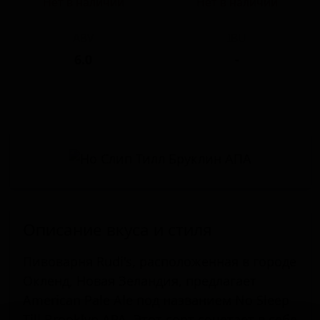
Нет в наличии
Нет в наличии
ABV
IBU
6.0
-
Описание вкуса и стиля
Пивоварня Rudi's, расположенная в городе
Окленд, Новая Зеландия, предлагает
American Pale Ale под названием No Sleep
Till Brooklyn APA. Этот сорт сочетает в себе