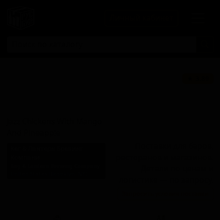
Личный кабинет
Джаз Чикенс
★ 3.89
Вит Манго Энд
Пайнэпл
Jazz Chickens With Mango
And Pineapple
Поставки для баров,
Кег & Лантерн Бревинг
ресторанов и магазинов.
Компани
Keg & Lantern Brewing Company
Детали по ценам и
United States (Brooklyn, NY)
логистике — по запросу.
Стиль: Фруктовый кислый
Запросить условия поставки
эль