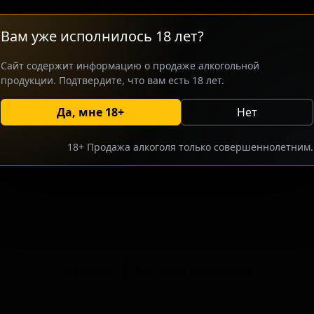
выраженными фруктовыми нотами. 
предусматривает использование бол
Вам уже исполнилось 18 лет?
придаёт напитку интенсивный тропи
Пиво является отличным представит
Сайт содержит информацию о продаже алкогольной
интересный вкус, который не остав
продукции. Подтвердите, что вам есть 18 лет.
Да, мне 18+
Нет
росить оптовый прайс
Разместить оптовое предлож
18+ Продажа алкоголя только совершеннолетним.
тсутствуют.
В каталог
Все сорта пивоварни