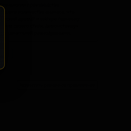
Технология производства
ьшого количества ананаса, что
ческий аромат и мягкую горчинку.
елем своего стиля, демонстрируя
ляет ценителей равнодушными.
ение
Разместить розничное предложение