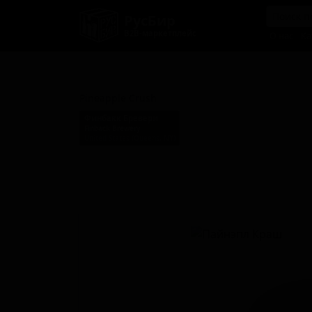
РусБир
B2B-маркетплейс
О нас
Ка
Пайнэпл Краш
Pineapple Crush
Финбакк Бревери
Finback Brewery
United States (Queens, NY)
Стиль: Фруктовый IPA