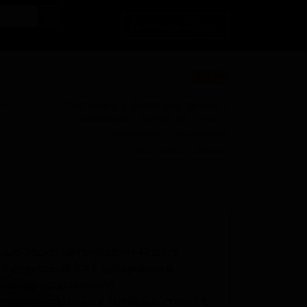
Личный кабинет
★ 4.04
BU
Поставки для баров, ресторанов и
магазинов. Детали по ценам и
логистике — по запросу.
Запросить условия поставки
 нью-йоркской пивоварне Finback
ой фруктовый IPA с добавлением
фтовому направлению,
спериментальных и хмелевых стилей с