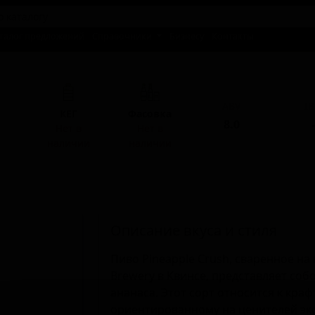
талог предложений
Справочники
Бизнесу
Контакты
ABV
I
КЕГ
Фасовка
8.0
-
Нет в
Нет в
наличии
наличии
Описание вкуса и стиля
Пиво Pineapple Crush, сваренное на
Brewery в Квинсе, представляет соб
ананаса. Этот сорт относится к кра
ориентированному на ценителей эк