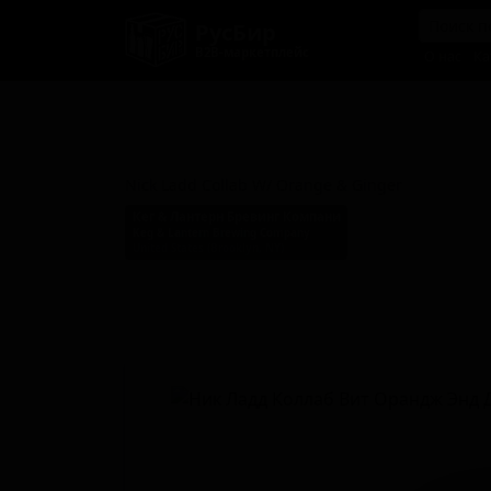
РусБир
B2B-маркетплейс
О нас
Ка
Ник Ладд Коллаб Вит Оран
Энд Джинджер
Nick Ladd Collab W/ Orange & Ginger
Кег & Лантерн Бревинг Компани
Keg & Lantern Brewing Company
United States (Brooklyn, NY)
Стиль: Кислое пиво - прочие