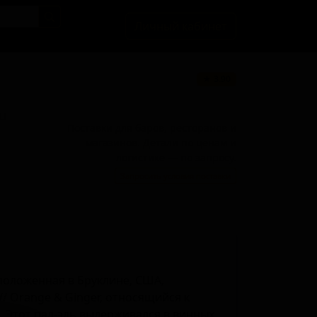
Личный кабинет
★ 3.90
BU
Поставки для баров, ресторанов и
магазинов. Детали по ценам и
логистике — по запросу.
Запросить условия поставки
сположенная в Бруклине, США,
W/ Orange & Ginger, относящийся к
). Этот пал-эль выдерживался в винных