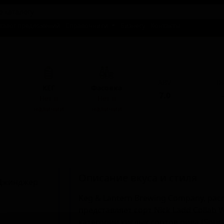
талог предложений
Справочники
Бизнесу
Контакты
дж
ABV
I
КЕГ
Фасовка
7.0
-
Нет в
Нет в
наличии
наличии
Описание вкуса и стиля
Keg & Lantern Brewing Company, ра
представляет сорт Nick Ladd Collab 
категории кислых сортов пива (Sour