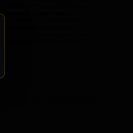
сле чего был обильно охмелён сортами
лены свежие мандарины и имбирь, что
офиль. Данный сорт ориентирован на
в, которые ищут нестандартные
ряностей. Использование длительной
напитку дополнительную глубину, не
ение
Разместить розничное предложение