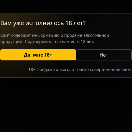
бочках в течение семи месяцев, по
Citra и Mosaic. В пиво также добав
создаёт многослойный вкусовой пр
Вам уже исполнилось 18 лет?
ценителей крафтовых эксперименто
сочетания кислоты, цитрусовых и п
Сайт содержит информацию о продаже алкогольной
выдержки в винных бочках придаёт 
продукции. Подтвердите, что вам есть 18 лет.
перегружая основной вкус.
Да, мне 18+
Нет
росить оптовый прайс
Разместить оптовое предлож
18+ Продажа алкоголя только совершеннолетним.
тсутствуют.
В каталог
Все сорта пивоварни