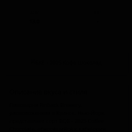
ABV
IBU
13.0
-
Описание вкуса и стиля
Пивоварня Finback Brewery,
расположенная в Куинсе, Нью-Йорк,
представляет сорт BQE - 2025 Coffee
Chocolate, относящийся к категории