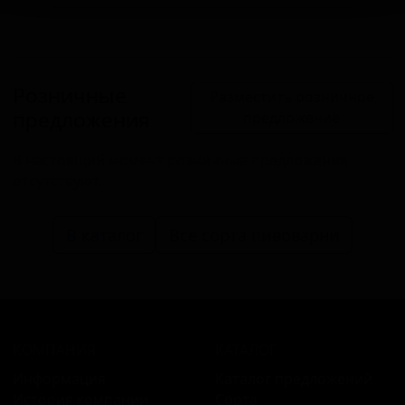
Розничные
Разместить розничное
предложения
предложение
В настоящий момент розничные предложения
отсутствуют.
В каталог
Все сорта пивоварни
КОМПАНИЯ
КАТАЛОГ
Информация
Каталог предложений
История компании
Сорта