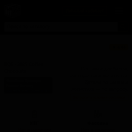
Личный кабинет
БКЕ - 2025 Кофе
★ 4.44
Шоколад
BQE - 2025 Coffee
Поставки для баров,
Chocolate
ресторанов и магазинов.
Финбакк Бревери
Детали по ценам и
Finback Brewery
логистике — по запросу.
United States (Queens, NY)
Запросить условия поставки
Стиль: Имперский стаут
КЕГ
Фасовка
Нет в наличии
Нет в наличии