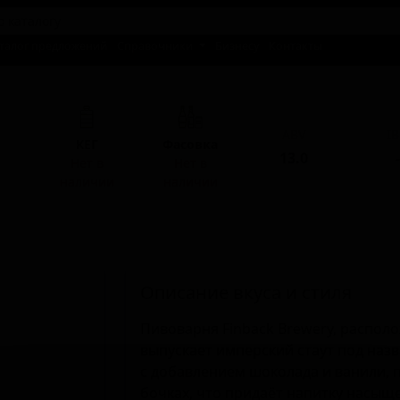
талог предложений
Справочники
Бизнесу
Контакты
ABV
I
КЕГ
Фасовка
13.0
-
Нет в
Нет в
наличии
наличии
Описание вкуса и стиля
Пивоварня Finback Brewery, распол
выпускает имперский стаут под назва
с добавлением шоколада и ванили, 
бочках, что придаёт напитку насы