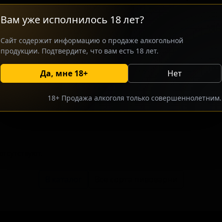
ориентировано на ценителей крафт
Вам уже исполнилось 18 лет?
плотные, выдержанные стауты с вы
Устойчивая основа из тёмного солод
Сайт содержит информацию о продаже алкогольной
сбалансированный вкус, который ра
продукции. Подтвердите, что вам есть 18 лет.
Да, мне 18+
Нет
росить оптовый прайс
Разместить оптовое предлож
18+ Продажа алкоголя только совершеннолетним.
тсутствуют.
В каталог
Все сорта пивоварни