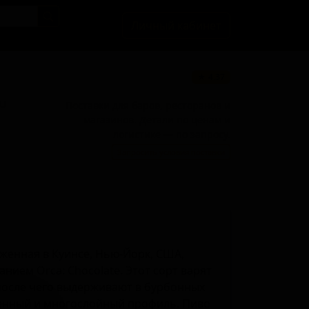
Личный кабинет
★ 4.37
BU
Поставки для баров, ресторанов и
магазинов. Детали по ценам и
логистике — по запросу.
Запросить условия поставки
оженная в Куинсе, Нью-Йорк, США,
нием Orca: Chocolate. Этот сорт варят
после чего выдерживают в бурбонных
щенный и многослойный профиль. Пиво