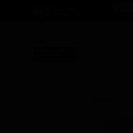
РусБир
B2B-маркетплейс
О нас
Ка
Орка
Orca
Финбакк Бревери
Finback Brewery
United States (Queens, NY)
Стиль: Имперский стаут