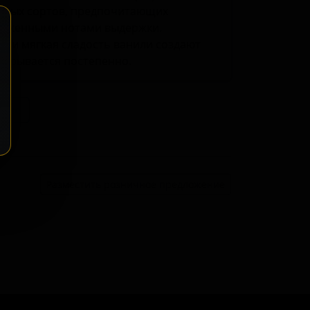
овых сортов, предпочитающих
раженными нотами выдержки.
а и мягкая сладость ванили создают
скрывается постепенно.
ение
Разместить розничное предложение