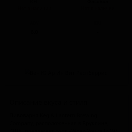
КЕГ
Фасовка
Нет в наличии
Нет в наличии
ABV
IBU
6.0
-
Описание вкуса и стиля
Пивоварня Keg & Lantern Brewing
Company, расположенная в Бруклине,
США, предлагает сорт «When You're In W/