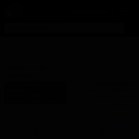
Личный кабинет
Вен Ю Ар Ин
Вит Распберрис
When Youre In W/
Raspberries
Поставки для баров,
Кег & Лантерн Бревинг
ресторанов и магазинов.
Компани
Keg & Lantern Brewing Company
Детали по ценам и
United States (Brooklyn, NY)
логистике — по запросу.
Стиль: Фруктовый кислый
Запросить условия поставки
эль