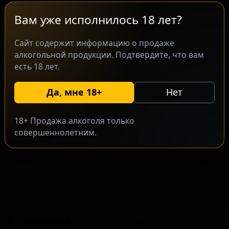
сухое охмеление хмелями Citra, Motueka и
Mosaic. Напиток ориентирован на
Вам уже исполнилось 18 лет?
ценителей современных американских
IPA, ценящих насыщенные хмелевые
Сайт содержит информацию о продаже
алкогольной продукции. Подтвердите, что вам
ароматы. Сочетание выбранных сортов
есть 18 лет.
хмеля создает сложный и
сбалансированный профиль, характерный
Да, мне 18+
Нет
для продукции этой пивоварни.
18+ Продажа алкоголя только
совершеннолетним.
Запросить оптовый прайс
Разместить оптовое предложение
Розничные
Разместить розничное