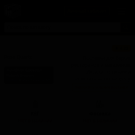
Личный кабинет
Роуз Квартц
★ 4.22
Rose Quartz
Поставки для баров,
ресторанов и магазинов.
Финбакк Бревери
Детали по ценам и
Finback Brewery
логистике — по запросу.
United States (Queens, NY)
Запросить условия поставки
Стиль: Американский IPA
КЕГ
Фасовка
Нет в наличии
Нет в наличии