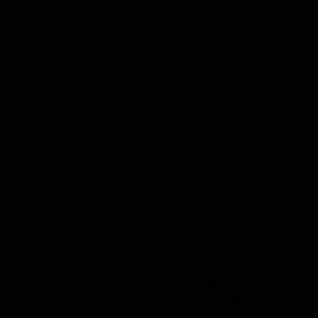
ABV
IBU
7.0
-
Описание вкуса и стиля
Пивоварня Finback Brewery,
расположенная в Куинсе, Нью-Йорк, США,
предлагает сорт Rose Quartz, относящийся
к стилю American IPA. Это крафтовое пиво,
в производстве которого применяется