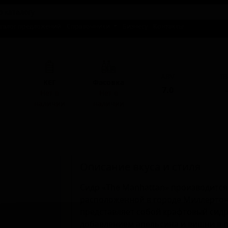
талог предложений
Справочники
Бизнесу
Контакты
ABV
I
КЕГ
Фасовка
7.0
-
Нет в
Нет в
наличии
наличии
Описание вкуса и стиля
Сидр «The Manhattan» производится н
расположенной в городе Миллертон,
представляет собой крафтовый сидр
добавлением апельсина и вишни в 