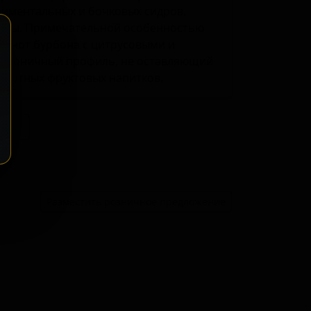
риментальных и бочковых сидров,
кусы. Примечательной особенностью
ых нот бурбона с цитрусовыми и
армоничный профиль, не оставляющий
артных фруктовых напитков.
ение
Разместить розничное предложение