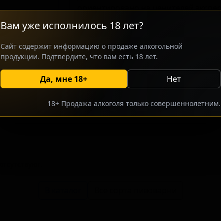
ориентировано на ценителей экспе
ценящих сложные, многослойные в
Вам уже исполнилось 18 лет?
является то, что сочетание древесн
косточковыми оттенками создает г
Сайт содержит информацию о продаже алкогольной
равнодушными поклонников нестанд
продукции. Подтвердите, что вам есть 18 лет.
Да, мне 18+
Нет
росить оптовый прайс
Разместить оптовое предлож
18+ Продажа алкоголя только совершеннолетним.
тсутствуют.
В каталог
Все сорта пивоварни