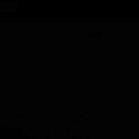
Личный кабинет
★ 3.68
BU
Поставки для баров, ресторанов и
магазинов. Детали по ценам и
логистике — по запросу.
Запросить условия поставки
а пивоварне King's Highway Fine Cider,
 штат Нью-Йорк, США. Этот напиток
, выдержанный в бурбонных бочках, с
процессе ферментации. Производство