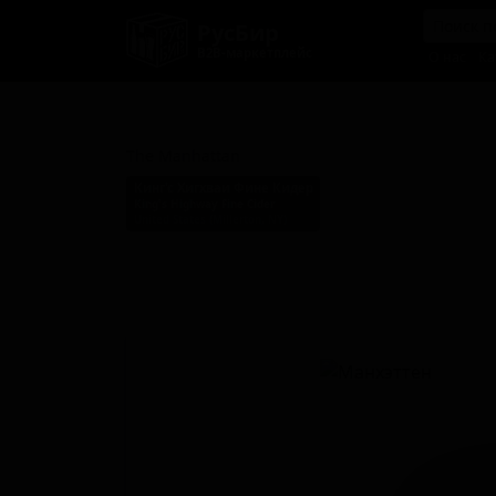
РусБир
B2B-маркетплейс
О нас
Ка
Манхэттен
The Manhattan
Кинг'с Хигхваи Фине Кидер
King's Highway Fine Cider
United States (Millerton, NY)
Стиль: Сидр с другими фруктами