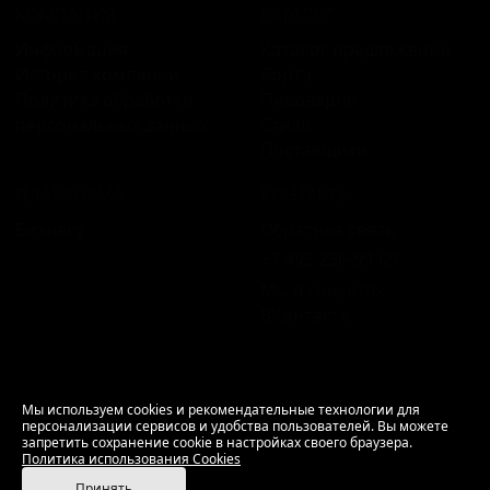
КОМПАНИЯ
КАТАЛОГ
Информация
Каталог предложений
История компании
Сорта
Политика обработки
Пивоварни
персональных данных
Стили
Поставщики
ПЛАТФОРМА
КОНТАКТЫ
Бизнесу
Обратная связь
+7 495 236‑99‑69
Мы в соцсетях:
ВКонтакте
18+ Продажа алкоголя только совершеннолетним.
Мы используем cookies и рекомендательные технологии для
персонализации сервисов и удобства пользователей. Вы можете
РусБир © 2006–2026.
запретить сохранение cookie в настройках своего браузера.
Используем cookies.
Политика использования
Политика использования Cookies
Cookies
Принять