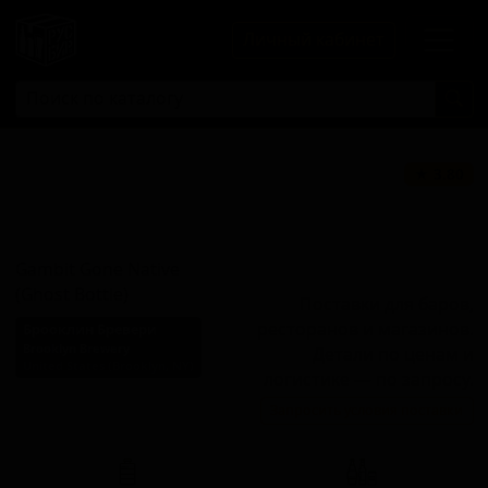
Личный кабинет
Гэмбит Гоун
★ 3.80
Нэтив (Гост
Боттл)
Gambit Gone Native
(Ghost Bottle)
Поставки для баров,
ресторанов и магазинов.
Брооклин Бревери
Brooklyn Brewery
Детали по ценам и
United States (Brooklyn, NY)
логистике — по запросу.
Стиль: Фермерский эль -
Запросить условия поставки
Сезон