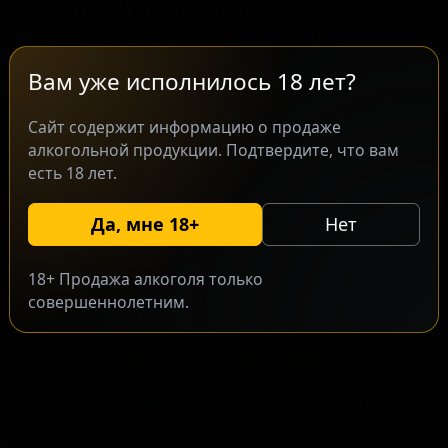
ценителей крафтового пива,
интересующихся историческими
европейскими рецептами в современном
Вам уже исполнилось 18 лет?
прочтении. В производстве используется
классическая технология с добавлением
Сайт содержит информацию о продаже
морской соли и кориандра, что
алкогольной продукции. Подтвердите, что вам
формирует характерный вкусовой
есть 18 лет.
профиль. Сочетание мягкой кислинки и
Да, мне 18+
Нет
пряных нот создает освежающий и
питкий напиток, который является
отличным представителем стиля.
18+ Продажа алкоголя только
совершеннолетним.
Запросить оптовый прайс
Разместить оптовое предложение