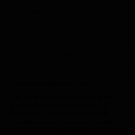
ABV
IBU
4.0
-
Описание вкуса и стиля
Пиво Gose от пивоварни Keg & Lantern
Brewing Company, расположенной в
Бруклине, США, представляет собой
традиционный кислый эль в немецком
стиле. Этот сорт ориентирован на