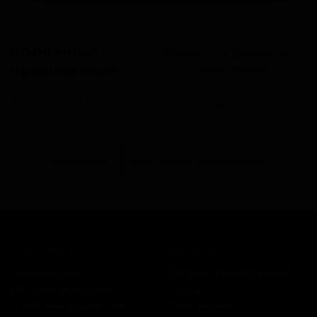
Розничные
Разместить розничное
предложения
предложение
В настоящий момент розничные предложения
отсутствуют.
В каталог
Все сорта пивоварни
КОМПАНИЯ
КАТАЛОГ
Информация
Каталог предложений
История компании
Сорта
Политика обработки
Пивоварни