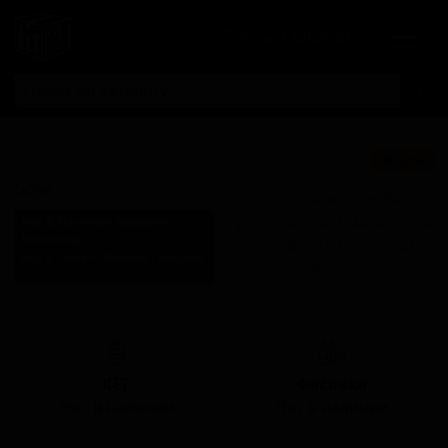
Личный кабинет
Гозе
★ 3.63
Gose
Поставки для баров,
ресторанов и магазинов.
Кег & Лантерн Бревинг
Компани
Детали по ценам и
Keg & Lantern Brewing Company
логистике — по запросу.
United States (Brooklyn, NY)
Запросить условия поставки
Стиль: Традиционный гозе
КЕГ
Фасовка
Нет в наличии
Нет в наличии