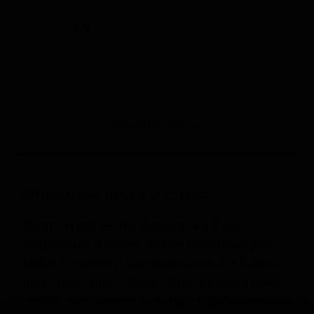
ABV
IBU
8.0
-
Описание вкуса и стиля
Cherry Fresh — это фермерский эль,
сваренный в стиле Saison на пивоварне
Finback Brewery, расположенной в Куинсе,
штат Нью-Йорк, США. Пиво представляет
собой смешанную культуру с добавлением