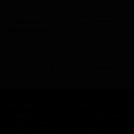
Розничные
Разместить розничное
предложения
предложение
В настоящий момент розничные предложения
отсутствуют.
В каталог
Все сорта пивоварни
КОМПАНИЯ
КАТАЛОГ
Информация
Каталог предложений
История компании
Сорта
Политика обработки
Пивоварни