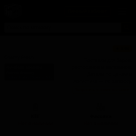
Личный кабинет
Черри Фреш
★ 3.96
Cherry Fresh
Поставки для баров,
ресторанов и магазинов.
Финбакк Бревери
Finback Brewery
Детали по ценам и
United States (Queens, NY)
логистике — по запросу.
Стиль: Фермерский эль -
Запросить условия поставки
Сезон
КЕГ
Фасовка
Нет в наличии
Нет в наличии