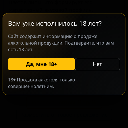
цветов липы, что формирует его
характерный вкусовой профиль.
Производство ориентировано на
Вам уже исполнилось 18 лет?
ценителей крафтовых сортов,
интересующихся экспериментальными
Сайт содержит информацию о продаже
подходами к традиционным стилям.
алкогольной продукции. Подтвердите, что вам
Использование местных ингредиентов в
есть 18 лет.
сочетании с выдержкой на смешанной
Да, мне 18+
Нет
культуре создаёт пиво с интересным
вкусом, не оставляющее ценителей
равнодушными.
18+ Продажа алкоголя только
совершеннолетним.
Запросить оптовый прайс
Разместить оптовое предложение