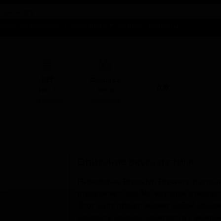
талог предложений
Справочники
Бизнесу
Контакты
ABV
I
КЕГ
Фасовка
0.0
-
Нет в
Нет в
наличии
наличии
Описание вкуса и стиля
Пивоварня Brooklyn Brewery, распо
предлагает Red Ale, которая относит
Этот сорт представляет собой сбал
сладость солода сочетается с умер