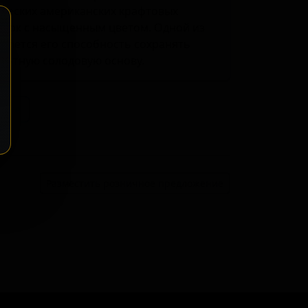
ических американских крафтовых
иток с насыщенным цветом. Одной из
вляется его способность сохранять
плотную солодовую основу.
ение
Разместить розничное предложение