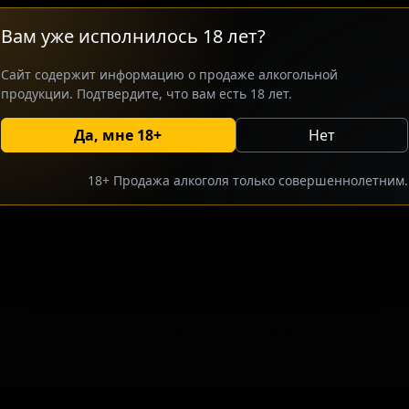
ориентировано на ценителей класс
Вам уже исполнилось 18 лет?
сортов, ищущих мягкий, питкий нап
отличительных сторон этого пива я
Сайт содержит информацию о продаже алкогольной
чистый, сухой финиш, несмотря на 
продукции. Подтвердите, что вам есть 18 лет.
Да, мне 18+
Нет
росить оптовый прайс
Разместить оптовое предлож
18+ Продажа алкоголя только совершеннолетним.
тсутствуют.
В каталог
Все сорта пивоварни