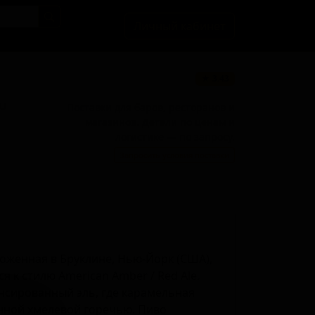
Личный кабинет
★ 3.43
BU
Поставки для баров, ресторанов и
магазинов. Детали по ценам и
логистике — по запросу.
Запросить условия поставки
ложенная в Бруклине, Нью-Йорк (США),
ся к стилю American Amber / Red Ale.
ансированный эль, где карамельная
енной хмелевой горечью. Пиво