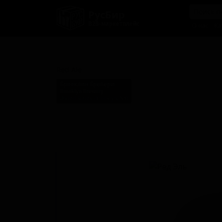
РусБир
B2B-маркетплейс
О нас
Ка
Ред Эль
Red Ale
Брооклин Бревери
Brooklyn Brewery
United States (Brooklyn, NY)
Стиль: Американский янтарный эль