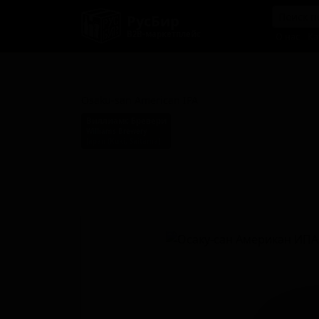
РусБир
B2B-маркетплейс
О нас
Ка
Осаку-сан Американ ИПА
Osaku-san American IPA
Виллиамс Бревери
Williams Brewery
Japan (Kuki, Saitama)
Стиль: Американский IPA