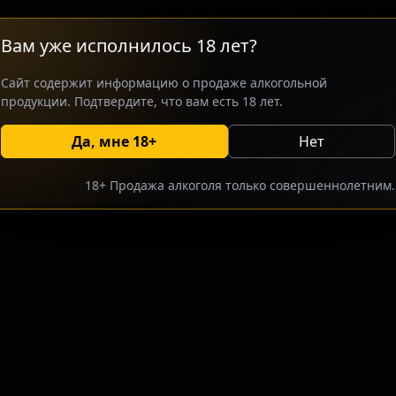
местными особенностями варки. Пр
поклонников крафтовых сортов, це
Вам уже исполнилось 18 лет?
выразительный аромат. Пиво отлича
хмелевая составляющая гармонично
Сайт содержит информацию о продаже алкогольной
оставляя равнодушными любителей э
продукции. Подтвердите, что вам есть 18 лет.
Да, мне 18+
Нет
росить оптовый прайс
Разместить оптовое предлож
18+ Продажа алкоголя только совершеннолетним.
тсутствуют.
В каталог
Все сорта пивоварни