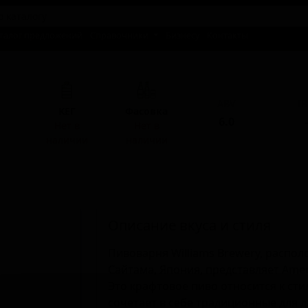
талог предложений
Справочники
Бизнесу
Контакты
ABV
I
КЕГ
Фасовка
6.0
-
Нет в
Нет в
наличии
наличии
Описание вкуса и стиля
Пивоварня Williams Brewery, распол
Сайтама, Япония, представляет Am
Это крафтовое пиво относится к сти
сочетает в себе традиционные для 