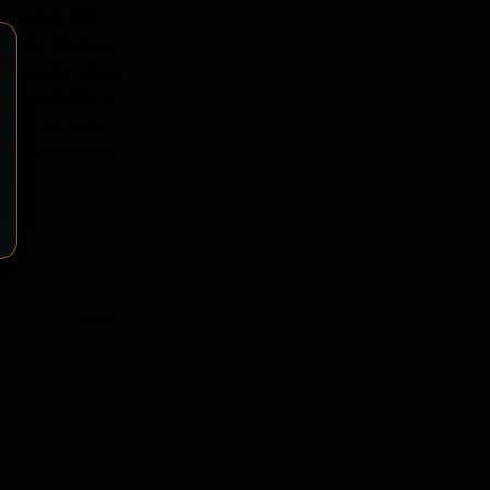
оизводство ориентировано на
нящих сбалансированную горечь и
ется интересным вкусом, в котором
 дополняет солодовую основу, не
того стиля.
ение
Разместить розничное предложение