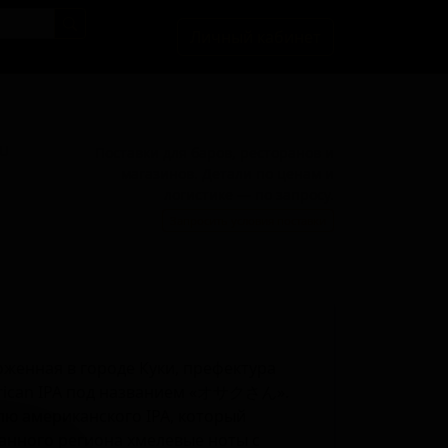
Личный кабинет
BU
Поставки для баров, ресторанов и
магазинов. Детали по ценам и
логистике — по запросу.
Запросить условия поставки
оженная в городе Куки, префектура
erican IPA под названием «オサクさん».
лю американского IPA, который
данного региона хмелевые ноты с