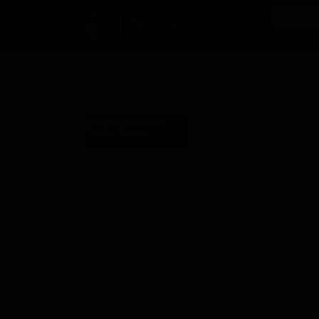
РусБир
B2B-маркетплейс
О нас
Ка
Бэтч 001 Пэйл Эль
Batch 001 Pale Ale
Брооклин Бревери
Brooklyn Brewery
United States (Brooklyn, NY)
Стиль: Прочие светлые эли