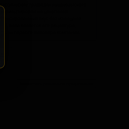
классические традиции американского
т ориентирован на ценителей
балансированный вкус без излишней
го пива является его рецептура,
еткам первого пивовара компании.
ение
Разместить розничное предложение