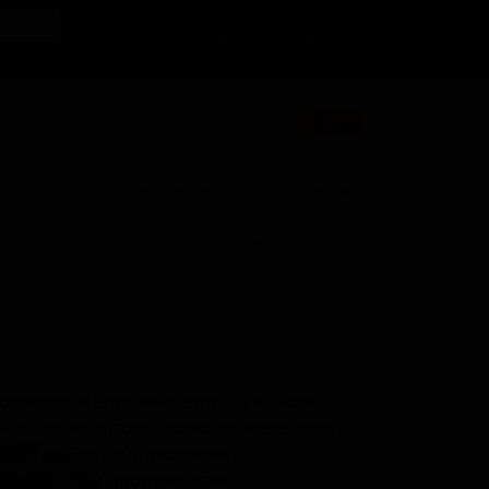
Личный кабинет
★ 3.84
BU
Поставки для баров, ресторанов и
магазинов. Детали по ценам и
логистике — по запросу.
Запросить условия поставки
ложенная в Бруклине, штат Нью-Йорк,
 Ale. Это крафтовое пиво, относящееся к
авляет собой дань уважения
ением. При производстве