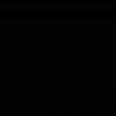
талог предложений
Справочники
Бизнесу
Контакты
ABV
I
КЕГ
Фасовка
3.0
-
Нет в
Нет в
наличии
наличии
Описание вкуса и стиля
Пивоварня Brooklyn Brewery, распо
США, предлагает сорт Batch 001 Pale
категории Pale Ale, которое предст
экспериментам с домашним пивовар