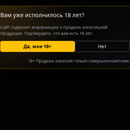
используется подход, сочетающий 
эля с современными техниками. Сор
Вам уже исполнилось 18 лет?
крафтовых сортов, которые ищут с
горечи. Отличительной стороной это
Сайт содержит информацию о продаже алкогольной
воссозданная по оригинальным зам
продукции. Подтвердите, что вам есть 18 лет.
Да, мне 18+
Нет
росить оптовый прайс
Разместить оптовое предлож
18+ Продажа алкоголя только совершеннолетним.
тсутствуют.
В каталог
Все сорта пивоварни