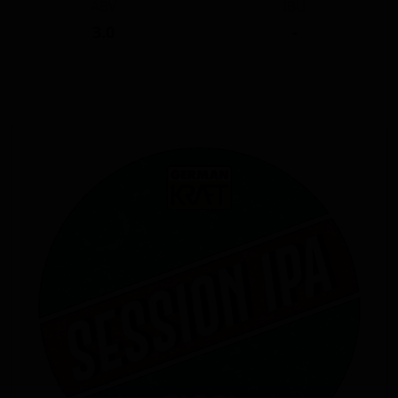
ABV
IBU
3.0
-