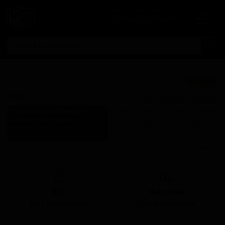
Личный кабинет
Сигги
★ 3.54
Siggi
Поставки для баров,
ресторанов и магазинов.
Герман Крафт Бревери
German Kraft Brewery
Детали по ценам и
England (London, Greater
логистике — по запросу.
London)
Запросить условия поставки
Стиль: Сессионный IPA
КЕГ
Фасовка
Нет в наличии
Нет в наличии