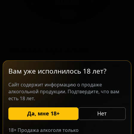
Описание вкуса и стиля
Пиво Siggi от пивоварни German Kraft
Вам уже исполнилось 18 лет?
Brewery, расположенной в Лондоне,
Англия, представляет собой сессионный
Сайт содержит информацию о продаже
IPA. Этот сорт сочетает в себе
алкогольной продукции. Подтвердите, что вам
современный крафтовый подход с
есть 18 лет.
соблюдением немецкого закона о чистоте
пива, что отражено в его производстве.
Да, мне 18+
Нет
Пиво обладает выраженным травянистым
вкусом с тонами дыни, сладкого
18+ Продажа алкоголя только