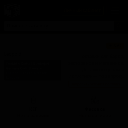
Личный кабинет
Леопольд
★ 3.62
Leopold
Поставки для баров,
ресторанов и магазинов.
Герман Крафт Бревери
German Kraft Brewery
Детали по ценам и
England (London, Greater
логистике — по запросу.
London)
Запросить условия поставки
Стиль: Фестбир
КЕГ
Фасовка
Нет в наличии
Нет в наличии