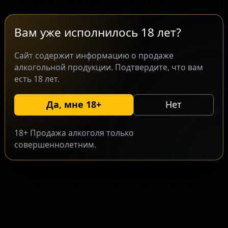
Пивоварня ориентируется на
поклонников классических немецких
Вам уже исполнилось 18 лет?
стилей, воспроизводя их с соблюдением
установленных технологий. В аромате и
Сайт содержит информацию о продаже
алкогольной продукции. Подтвердите, что вам
вкусе ощущаются ноты хлебной корки,
есть 18 лет.
поджаренных орехов и карамели.
Выдержка в течение восьми недель
Да, мне 18+
Нет
обеспечивает чистый, сбалансированный
профиль, характерный для этого стиля.
18+ Продажа алкоголя только
совершеннолетним.
Запросить оптовый прайс
Разместить оптовое предложение