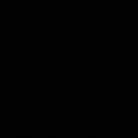
ABV
IBU
6.0
-
Описание вкуса и стиля
Leopold — это традиционный баварский
фестбир, сваренный на лондонской
пивоварне German Kraft Brewery.