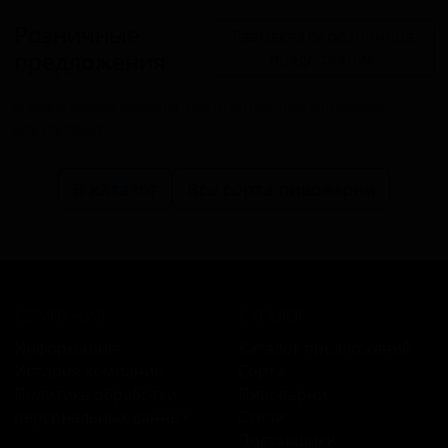
Розничные
Разместить розничное
предложения
предложение
В настоящий момент розничные предложения
отсутствуют.
В каталог
Все сорта пивоварни
КОМПАНИЯ
КАТАЛОГ
Информация
Каталог предложений
История компании
Сорта
Политика обработки
Пивоварни
персональных данных
Стили
Поставщики