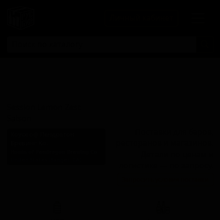
Личный кабинет
Сэшн Лемон
Зест Сэйсон
Session Lemon Zest
Saison
Поставки для баров,
Хоусе оф Пендрагон
ресторанов и магазинов.
Бревинг Ко.
House of Pendragon Brewing Co.
Детали по ценам и
United States (Sanger, CA)
логистике — по запросу.
Стиль: Фермерский эль -
Запросить условия поставки
Сезон