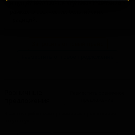
ищущих необычные вкусовые сочетания в
рамках классических бельгийских
традиций.
Запросить оптовый прайс
Разместить оптовое предложение
Розничные
Разместить розничное
предложения
предложение
В настоящий момент розничные предложения
отсутствуют.