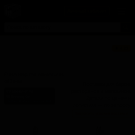
Личный кабинет
Фреш Хоп Зе
★ 4.23
Эдвенчерс Оф
Зельда
Fresh Hop the Adventures
of Zelda
Поставки для баров,
ресторанов и магазинов.
Е9 Бревинг Ко.
E9 Brewing Co.
Детали по ценам и
United States (Tacoma, WA)
логистике — по запросу.
Стиль: Фермерский эль -
Запросить условия поставки
Сезон