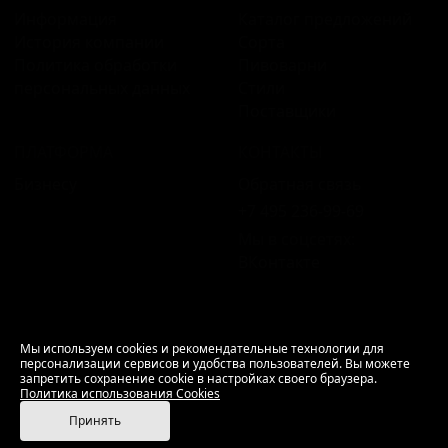
Информация
Каталог предложений
История компании
Сорта
Политика обработки
Пивоварни
персональных данных
Стили
Поставщики
ПЛАТФОРМА
КОНТАКТЫ
Бизнесу
Обратная связь
+7 495 236‑99‑69
Мы в соцсетях:
ВКонтакте
18+ Продажа алкоголя только совершеннолетним.
Мы используем cookies и рекомендательные технологии для
персонализации сервисов и удобства пользователей. Вы можете
РусБир © 2006–2026.
запретить сохранение cookie в настройках своего браузера.
Используем cookies.
Политика использования
Политика использования Cookies
Cookies
Принять