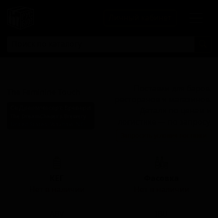
Личный кабинет
Феминин Тач
Поставки для баров,
The Feminine Touch
ресторанов и магазинов.
Се ДреамЧасер'с Бревери
Детали по ценам и
The DreamChaser's Brewery
логистике — по запросу.
United States (Waxhaw, NC)
Запросить условия поставки
Стиль: Американский стаут
КЕГ
Фасовка
Нет в наличии
Нет в наличии
ABV
IBU