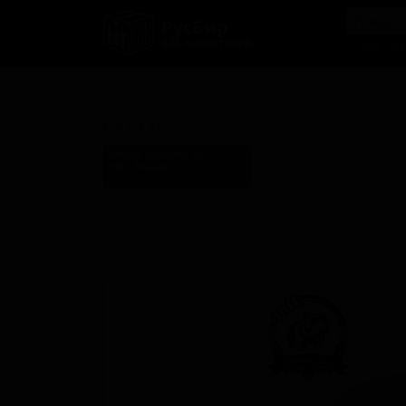
РусБир
B2B-маркетплейс
О нас
Ка
К.Р.Е.А.М
C.R.E.A.M
Билл’с Бревинг Ко.
Bill’s Brewing Co.
United States (Wilmington, NC)
Стиль: Кремовый эль