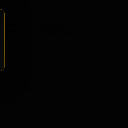
wing Co. представляет собой легкий и
, что делает его подходящим выбором
 перегруженные хмелем сорта.
 является его сбалансированная
стый профиль, характерный для стиля
ение
Разместить розничное предложение