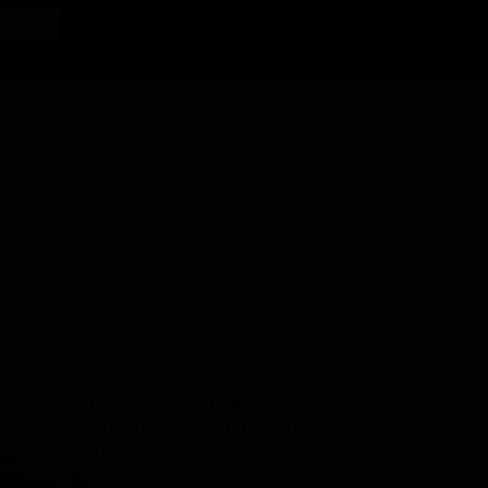
Личный кабинет
BU
Поставки для баров, ресторанов и
магазинов. Детали по ценам и
логистике — по запросу.
Запросить условия поставки
 городе Уилмингтон, штат Северная
E.A.M., относящийся к стилю Cream Ale.
здание пива для широкой аудитории,
одхода с традиционными американскими