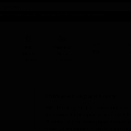
талог предложений
Справочники
Бизнесу
Контакты
ABV
I
КЕГ
Фасовка
5.0
-
Нет в
Нет в
наличии
наличии
Описание вкуса и стиля
Bill’s Brewing Co., расположенная в
Каролина, США, предлагает сорт C.R.
Эта пивоварня ориентируется на со
сочетая доступность крафтового п