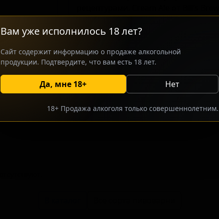
рецептурами. Cream Ale от Bill’s Bre
освежающий лагер с мягким вкусом
Вам уже исполнилось 18 лет?
для тех, кто ценит классические, не
Отличительной стороной этого пива
Сайт содержит информацию о продаже алкогольной
рецептура, создающая гладкий и чи
продукции. Подтвердите, что вам есть 18 лет.
Cream Ale.
Да, мне 18+
Нет
росить оптовый прайс
Разместить оптовое предлож
18+ Продажа алкоголя только совершеннолетним.
тсутствуют.
В каталог
Все сорта пивоварни