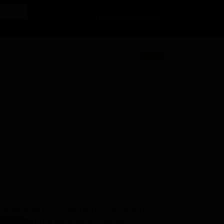
Личный кабинет
★ 2.95
BU
Поставки для баров, ресторанов и
магазинов. Детали по ценам и
логистике — по запросу.
Запросить условия поставки
оложенная в городе Тернат (Бельгия),
e — сезонную вариацию ламбика,