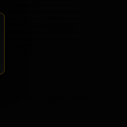
го брожения. Это пиво сочетает
авлением специй, характерных для
нтировано на ценителей бельгийской
еские методы выдержки в дубовых
ю напитка является его сложная
 тона ламбика дополняются нюансами
сированный вкус.
ение
Разместить розничное предложение