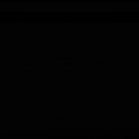
талог предложений
Справочники
Бизнесу
Контакты
ас
ABV
I
КЕГ
Фасовка
6.0
-
Нет в
Нет в
наличии
наличии
Описание вкуса и стиля
Пивоварня Brouwerij De Troch, расп
представляет Chapeau Winter Gueuz