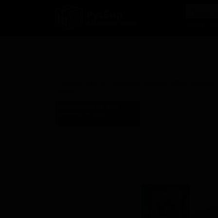
РусБир
B2B-маркетплейс
О нас
Ка
Шапо Винтер Гёз (Шапо Ксм
Гёз) (2017)
Chapeau Winter Gueuze (Chapeau Xmas Gueuze)
(2017)
Броуверидж Де Троч
Brouwerij De Troch
Belgium (Ternat, Vlaams Gewest)
Стиль: Ламбик - Гёз