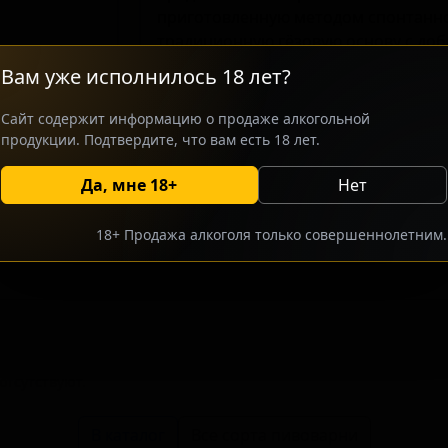
приготовленную методом спонтанно
традиционную гёзовую основу с доб
зимних сортов. Производство орие
Вам уже исполнилось 18 лет?
стилистики, которые ценят классич
бочках. Отличительной особенность
Сайт содержит информацию о продаже алкогольной
ароматическая палитра, где кислые
продукции. Подтвердите, что вам есть 18 лет.
гвоздики и корицы, создавая сбалан
Да, мне 18+
Нет
росить оптовый прайс
Разместить оптовое предлож
18+ Продажа алкоголя только совершеннолетним.
тсутствуют.
В каталог
Все сорта пивоварни