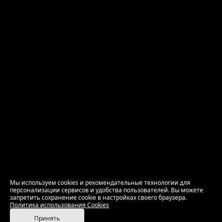
КОМПАНИЯ
КАТАЛОГ
Информация
Каталог предложений
История компании
Сорта
Политика обработки
Пивоварни
персональных данных
Стили
Поставщики
ПЛАТФОРМА
КОНТАКТЫ
Бизнесу
Обратная связь
+7 495 236‑99‑69
Мы в соцсетях:
ВКонтакте
18+ Продажа алкоголя только совершеннолетним.
Мы используем cookies и рекомендательные технологии для
персонализации сервисов и удобства пользователей. Вы можете
РусБир © 2006–2026.
запретить сохранение cookie в настройках своего браузера.
Используем cookies.
Политика использования
Политика использования Cookies
Cookies
Принять