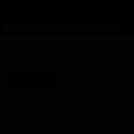
Личный кабинет
Ласт Тач оф
Саммер
Last Touch of Summer
Поставки для баров,
ресторанов и магазинов.
Виндсор & Етон Бревери
Windsor & Eton Brewery
Детали по ценам и
England (Windsor, Berkshire)
логистике — по запросу.
Стиль: Пейл-эль
Запросить условия поставки
английский
КЕГ
Фасовка
Нет в наличии
Нет в наличии