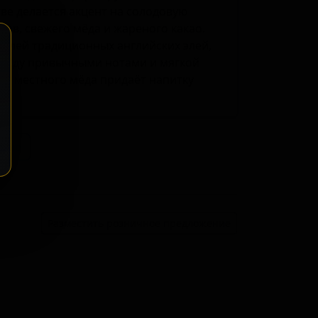
ве делается акцент на солодовую
ов, свежего мёда и жареного какао.
елей традиционных английских элей,
ежду привычными нотами и мягкой
е местного мёда придаёт напитку
.
ение
Разместить розничное предложение