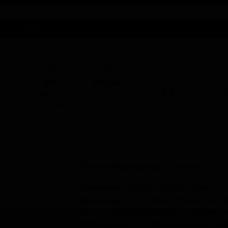
талог предложений
Справочники
Бизнесу
Контакты
ABV
I
КЕГ
Фасовка
6.0
2
Нет в
Нет в
наличии
наличии
Описание вкуса и стиля
Пивоварня Bill’s Brewing Co., расп
предлагает сорт Honey Brown Ale, о
эля. Это крафтовое пиво сочетает к
пивоварения с добавлением местног