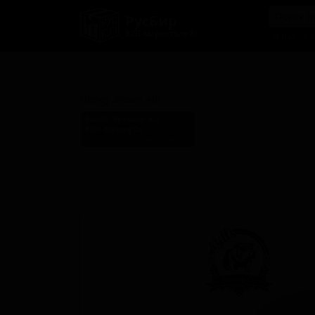
РусБир
B2B-маркетплейс
О нас
Ка
Хани Браун Эль
Honey Brown Ale
Билл’с Бревинг Ко.
Bill’s Brewing Co.
United States (Wilmington, NC)
Стиль: Браун эль (английский)