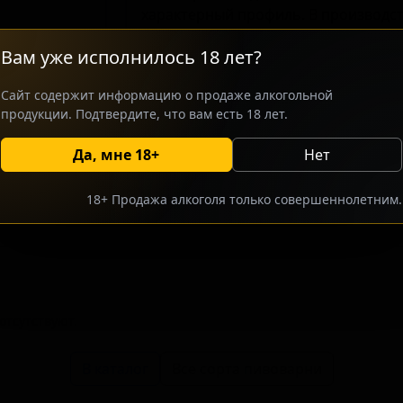
характерный профиль. В производст
основу, дополненную оттенками орех
Вам уже исполнилось 18 лет?
Данный сорт ориентирован на ценит
ищущих в крафтовом пиве баланс м
Сайт содержит информацию о продаже алкогольной
сладостью. Умеренное использовани
продукции. Подтвердите, что вам есть 18 лет.
гладкую текстуру, не перегружая вкус
Да, мне 18+
Нет
росить оптовый прайс
Разместить оптовое предлож
18+ Продажа алкоголя только совершеннолетним.
тсутствуют.
В каталог
Все сорта пивоварни