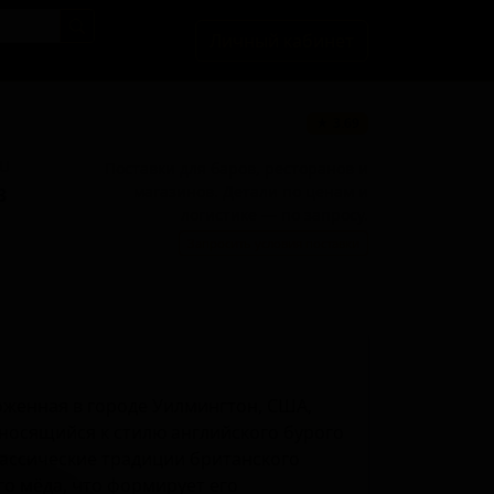
Личный кабинет
★ 3.69
BU
Поставки для баров, ресторанов и
магазинов. Детали по ценам и
3
логистике — по запросу.
Запросить условия поставки
оложенная в городе Уилмингтон, США,
тносящийся к стилю английского бурого
лассические традиции британского
о мёда, что формирует его