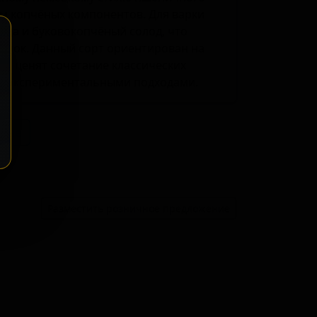
ем копчёных компонентов. Для варки
ица и буковокопчёный солод, что
енок. Данный сорт ориентирован на
ые ценят сочетание классических
и экспериментальными подходами.
ение
Разместить розничное предложение