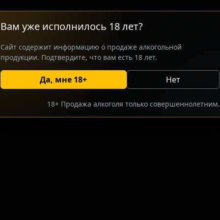
эля — хефевайцену, но с добавлени
используется дубовокопчёная пшен
Вам уже исполнилось 18 лет?
придаёт напитку мягкий дымный отт
ценителей крафтовых сортов, котор
Сайт содержит информацию о продаже алкогольной
баварских традиций с современным
продукции. Подтвердите, что вам есть 18 лет.
Да, мне 18+
Нет
росить оптовый прайс
Разместить оптовое предлож
18+ Продажа алкоголя только совершеннолетним.
тсутствуют.
В каталог
Все сорта пивоварни