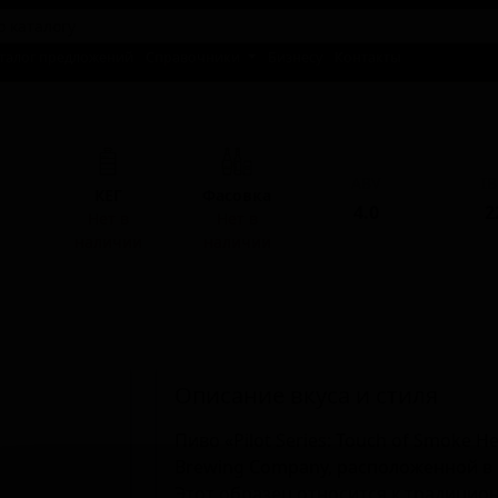
талог предложений
Справочники
Бизнесу
Контакты
ABV
I
КЕГ
Фасовка
4.0
2
Нет в
Нет в
наличии
наличии
Описание вкуса и стиля
Пиво «Pilot Series: Touch of Smoke 
Brewing Company, расположенной в 
Этот образец относится к традици