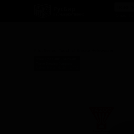
РусБир
B2B-маркетплейс
О нас
Ка
Пилот Серия: Тач Оф Смоук
Хефевайцен
Pilot Series: Touch of Smoke Hefeweizen
Язоо Бревинг Компани
Yazoo Brewing Company
United States (Nashville, TN)
Стиль: Пшеничное пиво - Хефевайцен