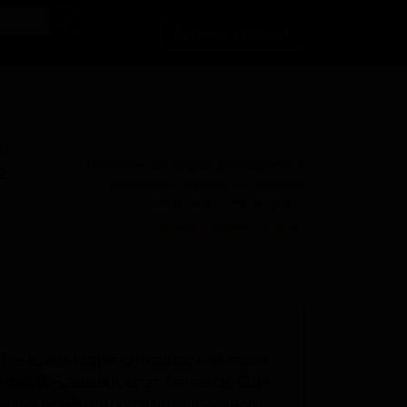
Личный кабинет
BU
Поставки для баров, ресторанов и
2
магазинов. Детали по ценам и
логистике — по запросу.
Запросить условия поставки
Hefeweizen» сварено пивоварней Yazoo
городе Нашвилл, штат Теннесси, США.
онному немецкому стилю пшеничного