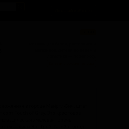
Личный кабинет
★ 3.93
BU
Поставки для баров, ресторанов и
магазинов. Детали по ценам и
5
логистике — по запросу.
Запросить условия поставки
оложенная в городе Майртл-Бич, штат
сорт Touch of Grey. Это крафтовое
м классическая хмелевая горечь
том — чаем Эрл Грей. Такой подход