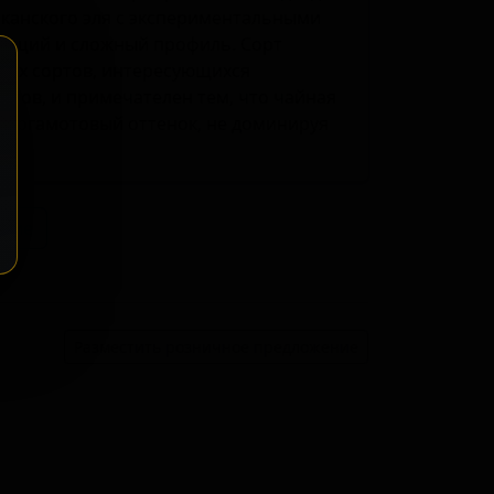
канского эля с экспериментальными
ающий и сложный профиль. Сорт
вых сортов, интересующихся
тов, и примечателен тем, что чайная
бергамотовый оттенок, не доминируя
ение
Разместить розничное предложение