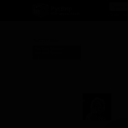
РусБир
B2B-маркетплейс
О нас
Ка
Тач Оф Грей
Touch of Grey
Нев Соус Бревинг
New South Brewing
United States (Myrtle Beach, SC)
Стиль: Американский IPA