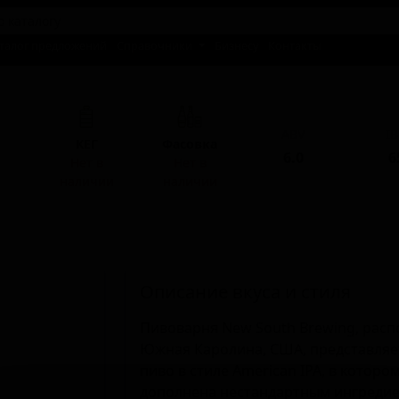
талог предложений
Справочники
Бизнесу
Контакты
ABV
I
КЕГ
Фасовка
6.0
6
Нет в
Нет в
наличии
наличии
Описание вкуса и стиля
Пивоварня New South Brewing, расп
Южная Каролина, США, представляет 
пиво в стиле American IPA, в которо
дополнена нестандартным ингредиен