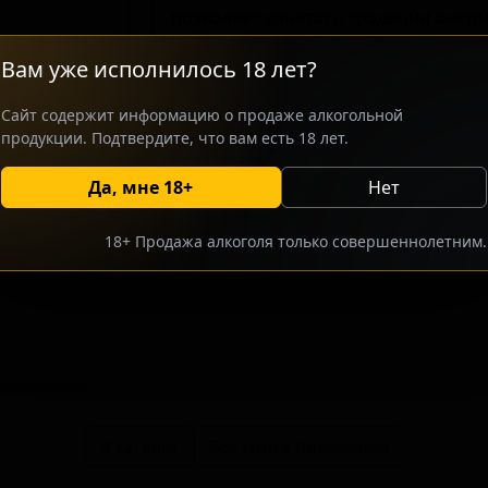
позволяет сочетать традиции амери
вкусовыми нотами, создавая освеж
Вам уже исполнилось 18 лет?
ориентирован на ценителей крафто
необычными сочетаниями ингредиен
Сайт содержит информацию о продаже алкогольной
составляющая придаёт пиву лёгкий 
продукции. Подтвердите, что вам есть 18 лет.
над хмелевым характером.
Да, мне 18+
Нет
росить оптовый прайс
Разместить оптовое предлож
18+ Продажа алкоголя только совершеннолетним.
тсутствуют.
В каталог
Все сорта пивоварни