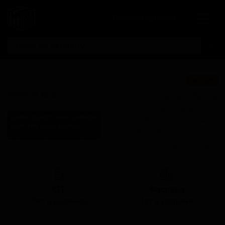
Личный кабинет
Инвизибл Тач
★ 3.85
Invisible Touch
Поставки для баров,
ресторанов и магазинов.
ДевилКрафт Токё Бревери
Детали по ценам и
DevilCraft Tokyo Brewery
логистике — по запросу.
Japan (Shinagawa-ku, Tokyo)
Запросить условия поставки
Стиль: Американский IPA
КЕГ
Фасовка
Нет в наличии
Нет в наличии