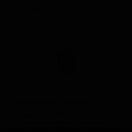
ABV
IBU
7.0
-
Описание вкуса и стиля
Пивоварня DevilCraft Tokyo Brewery,
расположенная в районе Синагава в
Токио, Япония, представляет American IPA