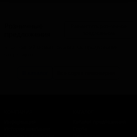
Розничные
Разместить розничное
предложения
предложение
В настоящий момент розничные предложения
отсутствуют.
В каталог
Все сорта пивоварни
КОМПАНИЯ
КАТАЛОГ
Информация
Каталог предложений
История компании
Сорта
Политика обработки
Пивоварни