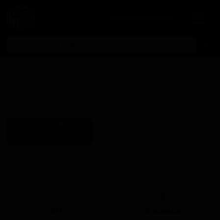
Личный кабинет
Орандж Порч
Сиппер
Orange Porch Sipper
Поставки для баров,
Вхитехорсе Бревинг ЛЛК
ресторанов и магазинов.
Whitehorse Brewing LLC
United States (Berlin, PA)
Детали по ценам и
Стиль:
логистике — по запросу.
Ароматизированный
Запросить условия поставки
солодовый напиток
КЕГ
Фасовка