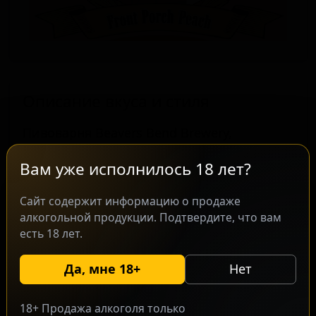
Описание вкуса и стиля
Пивоварня Beavers Bend Brewery,
расположенная в городе Броукен-Боу,
Вам уже исполнилось 18 лет?
штат Оклахома, США, предлагает сорт
Front Porch Peach в стиле американского
Сайт содержит информацию о продаже
блонд-эля. Это пиво представляет собой
алкогольной продукции. Подтвердите, что вам
сочетание классического светлого эля с
есть 18 лет.
добавлением персиков, что придаёт
напитку фруктовый оттенок.
Да, мне 18+
Нет
Производство сосредоточено на создании
освежающего продукта,
18+ Продажа алкоголя только