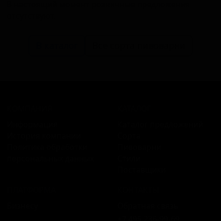
В настоящий момент розничные предложения
отсутствуют.
В каталог
Все сорта пивоварни
КОМПАНИЯ
КАТАЛОГ
Информация
Каталог предложений
История компании
Сорта
Политика обработки
Пивоварни
персональных данных
Стили
Поставщики
ПЛАТФОРМА
КОНТАКТЫ
Бизнесу
Обратная связь
+7 495 236‑99‑69