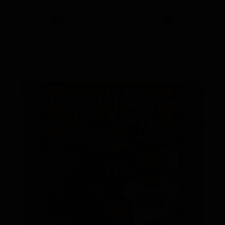
ABV
IBU
5.0
20