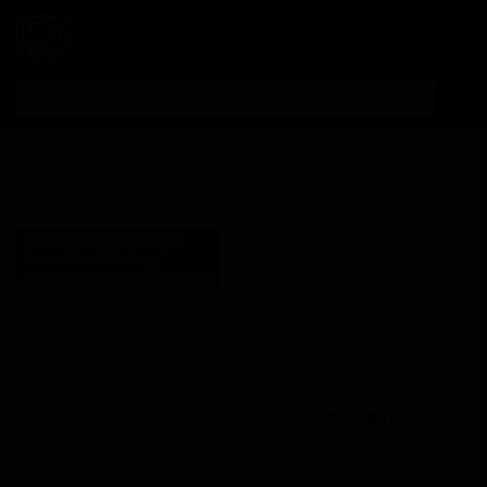
Личный кабинет
Фронт Порч Пич
★ 3.59
Front Porch Peach
Поставки для баров,
ресторанов и магазинов.
Беаверс Бенд Бревери
Beavers Bend Brewery
Детали по ценам и
United States (Broken Bow, OK)
логистике — по запросу.
Стиль: Американский
Запросить условия поставки
блонд эль
КЕГ
Фасовка
Нет в наличии
Нет в наличии