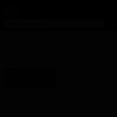
Личный кабинет
Туч Зе Сан
Кристал Вит
Touch the Sun Crystal
Wheat
Поставки для баров,
Драугхт Хоусе Пуб анд
ресторанов и магазинов.
Бревери
Draught House Pub and Brewery
Детали по ценам и
United States (Austin, TX)
логистике — по запросу.
Стиль: Пшеничное пиво -
Запросить условия поставки
Американский пейл вит