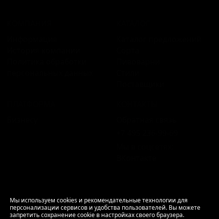
КОМПАНИЯ
КАТАЛОГ
Информация
Каталог предложений
История компании
Сорта
Политика обработки
Пивоварни
персональных данных
Стили
Поставщики
ПЛАТФОРМА
КОНТАКТЫ
Бизнесу
Обратная связь
+7 495 236‑99‑69
Мы в соцсетях:
ВКонтакте
18+ Продажа алкоголя только совершеннолетним.
Мы используем cookies и рекомендательные технологии для
персонализации сервисов и удобства пользователей. Вы можете
РусБир © 2006–2026.
запретить сохранение cookie в настройках своего браузера.