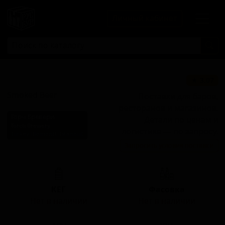
Личный кабинет
Кофейный Стаут
★ 3.07
Smoked Beer
Поставки для баров,
ресторанов и магазинов.
Торч Бревери
Детали по ценам и
Torch Brewery
логистике — по запросу.
Turkey (Bomonti, Istanbul)
Запросить условия поставки
Стиль: Копчёное пиво
КЕГ
Фасовка
Нет в наличии
Нет в наличии