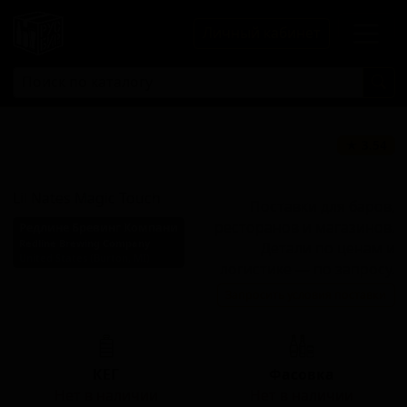
Личный кабинет
Лил Нейтс
★ 3.54
Мэджик Тач
Lil Nates Magic Touch
Поставки для баров,
ресторанов и магазинов.
Редлине Бревинг Компани
Redline Brewing Company
Детали по ценам и
United States (Burton, MI)
логистике — по запросу.
Стиль: Нью-Ингленд IPA
Запросить условия поставки
(Хейзи IPA)
КЕГ
Фасовка
Нет в наличии
Нет в наличии