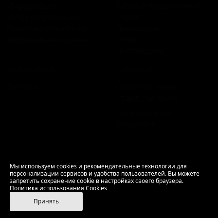
Информация
Каталог предложений
История компании
Сорта
Политика обработки
Пивоварни
персональных данных
Стили
Поставщики
ПЛАТФОРМА
КОНТАКТЫ
Бизнесу
Обратная связь
+7 495 236‑99‑69
Мы в соцсетях:
ВКонтакте
18+ Продажа алкоголя только совершеннолетним.
Мы используем cookies и рекомендательные технологии для
персонализации сервисов и удобства пользователей. Вы можете
РусБир © 2006–2026.
запретить сохранение cookie в настройках своего браузера.
Используем cookies.
Политика использования
Политика использования Cookies
Cookies
Принять